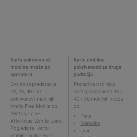
Karta pokrivenosti
Karte mobilne
mobilne mreže po
pokrivenosti za druga
operateru
područja
Ova karta predstavlja
Pronađite isto tako
2G, 3G, 4G i 5G
kartu pokrivenosti 3G /
pokrivenost mobilnih
4G / 5G mobilnih mreža
mreža Free Mobile do
do
:
Nantes, Loire-
Paris
Atlantique, Zemlja Loire.
Marseille
Pogledajte : kartu
Lyon
mobilne brzine
Free