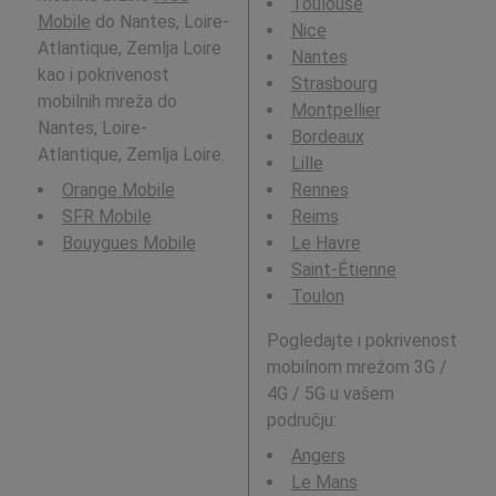
Toulouse
Mobile
do Nantes, Loire-
Nice
Atlantique, Zemlja Loire
Nantes
kao i pokrivenost
Strasbourg
mobilnih mreža do
Montpellier
Nantes, Loire-
Bordeaux
Atlantique, Zemlja Loire.
Lille
Orange Mobile
Rennes
SFR Mobile
Reims
Bouygues Mobile
Le Havre
Saint-Étienne
Toulon
Pogledajte i pokrivenost
mobilnom mrežom 3G /
4G / 5G u vašem
području:
Angers
Le Mans