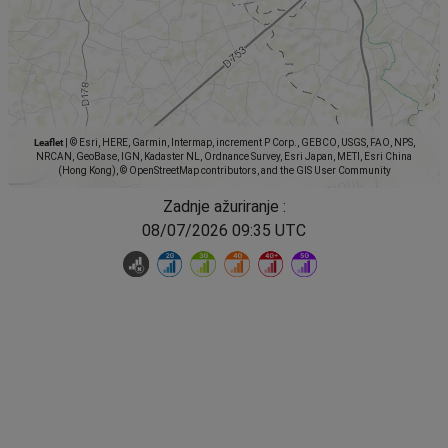
Leaflet
|
© Esri, HERE, Garmin, Intermap, increment P Corp., GEBCO, USGS, FAO, NPS,
NRCAN, GeoBase, IGN, Kadaster NL, Ordnance Survey, Esri Japan, METI, Esri China
(Hong Kong), © OpenStreetMap contributors, and the GIS User Community
Zadnje ažuriranje :
08/07/2026 09:35 UTC