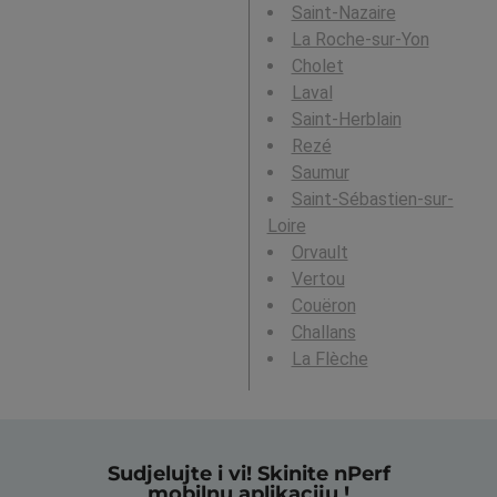
Saint-Nazaire
La Roche-sur-Yon
Cholet
Laval
Saint-Herblain
Rezé
Saumur
Saint-Sébastien-sur-
Loire
Orvault
Vertou
Couëron
Challans
La Flèche
Sudjelujte i vi! Skinite nPerf
mobilnu aplikaciju !