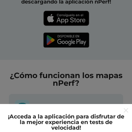
descargando la aplicación nPerf!
¿Cómo funcionan los mapas
nPerf?
¡Acceda a la aplicación para disfrutar de
la mejor experiencia en tests de
¿De dónde provienen los datos?
velocidad!