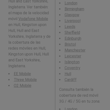
Hull and East Yorkshire,
London
Inglaterra. Ver también:
Birmingham
el mapa de la velocidad
Glasgow
móvil
Vodafone Mobile
Liverpool
en Hull, Kingston upon
Leeds
Hull, Hull and East
Sheffield
Yorkshire, Inglaterra y de
Edinburgh
la cobertura de las
Bristol
redes móviles en Hull,
Manchester
Kingston upon Hull, Hull
Leicester
and East Yorkshire,
Islington
Inglaterra.
Coventry
EE Mobile
Hull
Three Mobile
Cardiff
O2 Mobile
Consulta también la
cobertura de red móvil
3G / 4G / 5G en tu zona:
London