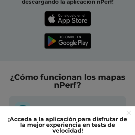
descargando la aplicación nPerf!
¿Cómo funcionan los mapas
nPerf?
¡Acceda a la aplicación para disfrutar de
la mejor experiencia en tests de
¿De dónde provienen los datos?
velocidad!