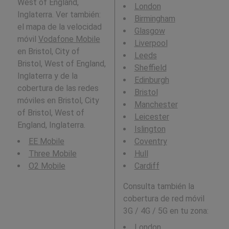
West of England,
London
Inglaterra. Ver también:
Birmingham
el mapa de la velocidad
Glasgow
móvil
Vodafone Mobile
Liverpool
en Bristol, City of
Leeds
Bristol, West of England,
Sheffield
Inglaterra y de la
Edinburgh
cobertura de las redes
Bristol
móviles en Bristol, City
Manchester
of Bristol, West of
Leicester
England, Inglaterra.
Islington
EE Mobile
Coventry
Three Mobile
Hull
O2 Mobile
Cardiff
Consulta también la
cobertura de red móvil
3G / 4G / 5G en tu zona:
London