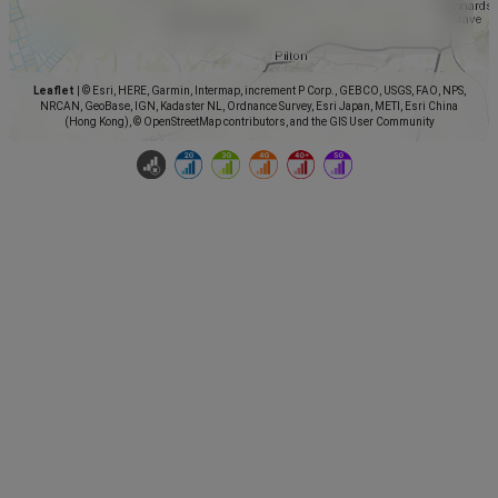
Leaflet
|
© Esri, HERE, Garmin, Intermap, increment P Corp., GEBCO, USGS, FAO, NPS,
NRCAN, GeoBase, IGN, Kadaster NL, Ordnance Survey, Esri Japan, METI, Esri China
(Hong Kong), © OpenStreetMap contributors, and the GIS User Community