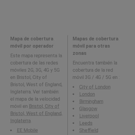
Mapa de cobertura
Mapas de cobertura
móvil por operador
móvil para otras
zonas
Este mapa representa la
cobertura de las redes
Encuentra también la
móviles 2G, 3G, 4G y 5G
cobertura de la red
en Bristol, City of
móvil 3G / 4G / 5G en
:
Bristol, West of England,
City of London
Inglaterra. Ver también:
London
el mapa de la velocidad
Birmingham
móvil en
Bristol, City of
Glasgow
Bristol, West of England,
Liverpool
Inglaterra
.
Leeds
EE Mobile
Sheffield