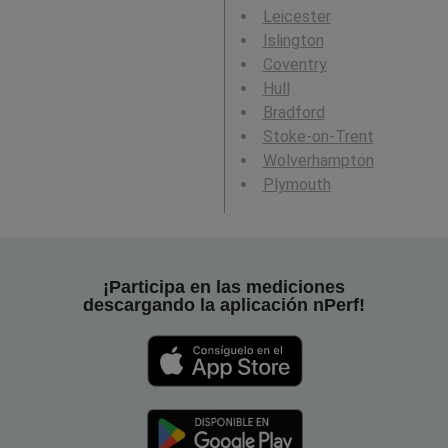
Leicester
Islington
Coventry
Hull
Bradford
Stoke-on-Trent
Wolverhampton
Plymouth
¡Participa en las mediciones
descargando la aplicación nPerf!