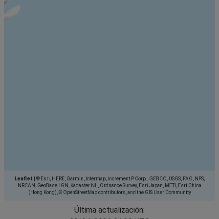
Leaflet
|
© Esri, HERE, Garmin, Intermap, increment P Corp., GEBCO, USGS, FAO, NPS,
NRCAN, GeoBase, IGN, Kadaster NL, Ordnance Survey, Esri Japan, METI, Esri China
(Hong Kong), © OpenStreetMap contributors, and the GIS User Community
Última actualización: