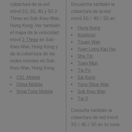
cobertura de la red
Encuentra también la
móvil 2G, 3G, 4G y 5G 3
cobertura de la red
Three en Sok-Kwu-Wan,
móvil 3G / 4G / 5G en
:
Hong Kong. Ver también:
Hong Kong
el mapa de la velocidad
Kowloon
móvil
3 Three
en Sok-
Tsuen Wan
Kwu-Wan, Hong Kong y
Yuen Long Kau Hui
de la cobertura de las
Sha Tin
redes móviles en Sok-
Tuen Mun
Kwu-Wan, Hong Kong.
Tai Po
CSL Mobile
Sai Kung
China Mobile
Yung Shue Wan
SmarTone Mobile
Sok Kwu Wan
Tai O
Consulta también la
cobertura de red móvil
3G / 4G / 5G en tu zona: