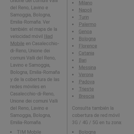
Unione dei comuni Valli
Milano
del Reno, Lavino e
Napoli
Samoggia, Bologna,
Turin
Emilia-Romaña. Ver
Palermo
también: el mapa de la
Genoa
velocidad móvil
Iliad
Bologna
Mobile
en Casalecchio-
Florence
di-Reno, Unione dei
Catania
comuni Valli del Reno,
Bari
Lavino e Samoggia,
Messina
Bologna, Emilia-Romaña
Verona
y de la cobertura de las
Padova
redes móviles en
Trieste
Casalecchio-di-Reno,
Brescia
Unione dei comuni Valli
del Reno, Lavino e
Consulta también la
Samoggia, Bologna,
cobertura de red móvil
Emilia-Romaña.
3G / 4G / 5G en tu zona:
TIM Mobile
Bologna