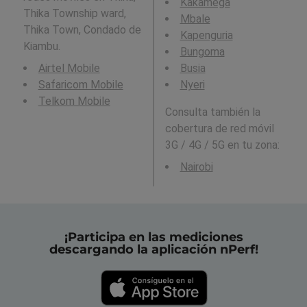
Kakamega
Thika Township ward,
Mbale
Thika Town, Condado de
Kapenguria
Kiambu.
Bungoma
Airtel Mobile
Busia
Safaricom Mobile
Nyeri
Telkom Mobile
Consulta también la
cobertura de red móvil
3G / 4G / 5G en tu zona:
Nairobi
¡Participa en las mediciones
descargando la aplicación nPerf!