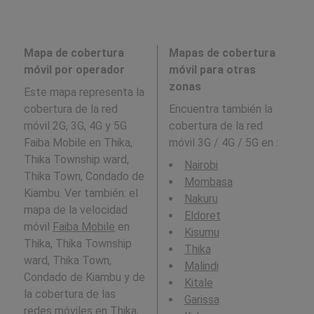
Mapa de cobertura
Mapas de cobertura
móvil por operador
móvil para otras
zonas
Este mapa representa la
cobertura de la red
Encuentra también la
móvil 2G, 3G, 4G y 5G
cobertura de la red
Faiba Mobile en Thika,
móvil 3G / 4G / 5G en
:
Thika Township ward,
Nairobi
Thika Town, Condado de
Mombasa
Kiambu. Ver también: el
Nakuru
mapa de la velocidad
Eldoret
móvil
Faiba Mobile
en
Kisumu
Thika, Thika Township
Thika
ward, Thika Town,
Malindi
Condado de Kiambu y de
Kitale
la cobertura de las
Garissa
redes móviles en Thika,