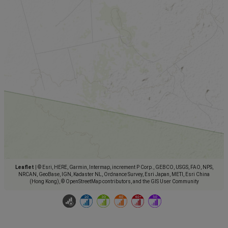
Leaflet
|
© Esri, HERE, Garmin, Intermap, increment P Corp., GEBCO, USGS, FAO, NPS,
NRCAN, GeoBase, IGN, Kadaster NL, Ordnance Survey, Esri Japan, METI, Esri China
(Hong Kong), © OpenStreetMap contributors, and the GIS User Community