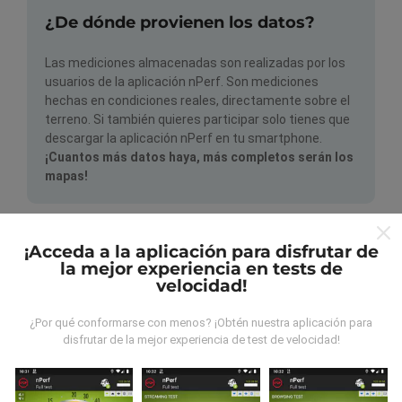
¿De dónde provienen los datos?
Las mediciones almacenadas son realizadas por los
usuarios de la aplicación nPerf. Son mediciones
hechas en condiciones reales, directamente sobre el
terreno. Si también quieres participar solo tienes que
descargar la aplicación nPerf en tu smartphone.
¡Cuantos más datos haya, más completos serán los
mapas!
¡Acceda a la aplicación para disfrutar de
la mejor experiencia en tests de
velocidad!
¿Cómo se efectúan las
¿Por qué conformarse con menos? ¡Obtén nuestra aplicación para
actualizaciones?
disfrutar de la mejor experiencia de test de velocidad!
Los mapas de cobertura son actualizados
automáticamente por un robot a todas horas. En