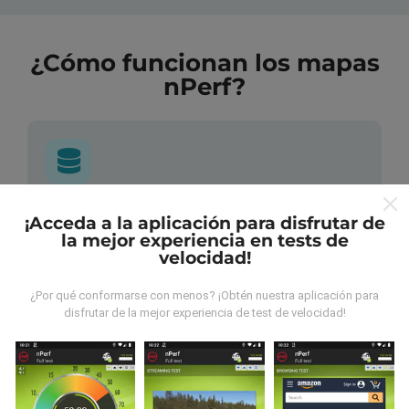
¿Cómo funcionan los mapas
nPerf?
¿De dónde provienen los datos?
¡Acceda a la aplicación para disfrutar de
la mejor experiencia en tests de
velocidad!
Las mediciones almacenadas son realizadas por los
usuarios de la aplicación nPerf. Son mediciones
hechas en condiciones reales, directamente sobre el
¿Por qué conformarse con menos? ¡Obtén nuestra aplicación para
disfrutar de la mejor experiencia de test de velocidad!
terreno. Si también quieres participar solo tienes que
descargar la aplicación nPerf en tu smartphone.
¡Cuantos más datos haya, más completos serán los
mapas!