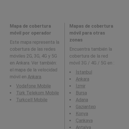
Mapa de cobertura
Mapas de cobertura
móvil por operador
móvil para otras
zonas
Este mapa representa la
cobertura de las redes
Encuentra también la
móviles 2G, 3G, 4G y 5G
cobertura de la red
en Ankara. Ver también:
móvil 3G / 4G / 5G en
:
el mapa de la velocidad
İstanbul
móvil en
Ankara
.
Ankara
Vodafone Mobile
İzmir
Türk Telekom Mobile
Bursa
Turkcell Mobile
Adana
Gaziantep
Konya
Çankaya
Antalya