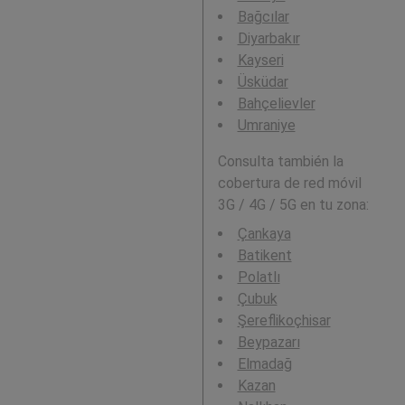
Bağcılar
Diyarbakır
Kayseri
Üsküdar
Bahçelievler
Umraniye
Consulta también la
cobertura de red móvil
3G / 4G / 5G en tu zona:
Çankaya
Batikent
Polatlı
Çubuk
Şereflikoçhisar
Beypazarı
Elmadağ
Kazan