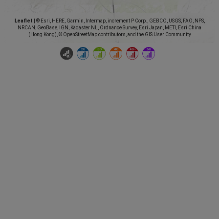
Leaflet
|
© Esri, HERE, Garmin, Intermap, increment P Corp., GEBCO, USGS, FAO, NPS,
NRCAN, GeoBase, IGN, Kadaster NL, Ordnance Survey, Esri Japan, METI, Esri China
(Hong Kong), © OpenStreetMap contributors, and the GIS User Community