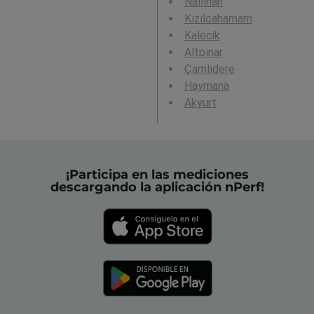
Nallıhan
Kızılcahamam
Kalecik
Altpınar
Çamlıdere
Haymana
Akyurt
¡Participa en las mediciones
descargando la aplicación nPerf!