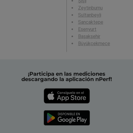
Şişli
Zeytinburnu
Sultanbeyli
Sancaktepe
Esenyurt
Başakşehir
Büyükçekmece
¡Participa en las mediciones
descargando la aplicación nPerf!