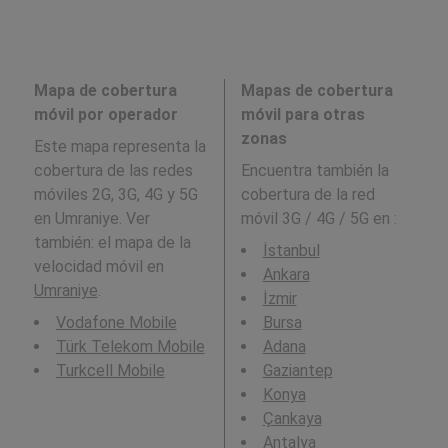
Mapa de cobertura
Mapas de cobertura
móvil por operador
móvil para otras
zonas
Este mapa representa la
cobertura de las redes
Encuentra también la
móviles 2G, 3G, 4G y 5G
cobertura de la red
en Umraniye. Ver
móvil 3G / 4G / 5G en
:
también: el mapa de la
İstanbul
velocidad móvil en
Ankara
Umraniye
.
İzmir
Vodafone Mobile
Bursa
Türk Telekom Mobile
Adana
Turkcell Mobile
Gaziantep
Konya
Çankaya
Antalya