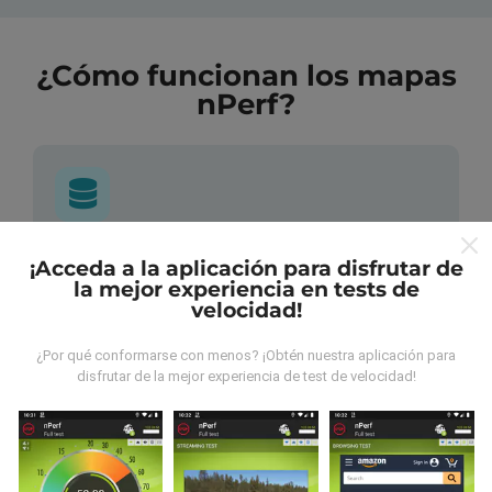
¿Cómo funcionan los mapas
nPerf?
¿De dónde provienen los datos?
¡Acceda a la aplicación para disfrutar de
la mejor experiencia en tests de
velocidad!
Las mediciones almacenadas son realizadas por los
usuarios de la aplicación nPerf. Son mediciones
hechas en condiciones reales, directamente sobre el
¿Por qué conformarse con menos? ¡Obtén nuestra aplicación para
disfrutar de la mejor experiencia de test de velocidad!
terreno. Si también quieres participar solo tienes que
descargar la aplicación nPerf en tu smartphone.
¡Cuantos más datos haya, más completos serán los
mapas!