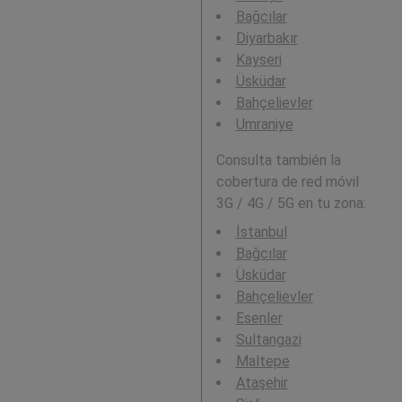
Bağcılar
Diyarbakır
Kayseri
Üsküdar
Bahçelievler
Umraniye
Consulta también la
cobertura de red móvil
3G / 4G / 5G en tu zona:
İstanbul
Bağcılar
Üsküdar
Bahçelievler
Esenler
Sultangazi
Maltepe
Ataşehir