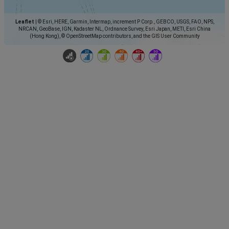
Leaflet
|
© Esri, HERE, Garmin, Intermap, increment P Corp., GEBCO, USGS, FAO, NPS,
NRCAN, GeoBase, IGN, Kadaster NL, Ordnance Survey, Esri Japan, METI, Esri China
(Hong Kong), © OpenStreetMap contributors, and the GIS User Community