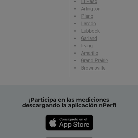
El Paso
Arlington
Plano
Laredo
Lubbock
Garland
Irving
Amarillo
Grand Prairie
Brownsville
¡Participa en las mediciones
descargando la aplicación nPerf!