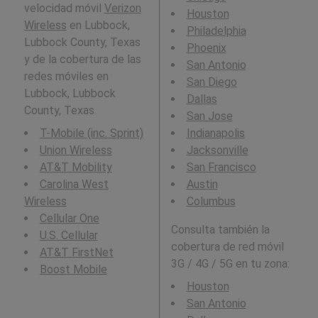
velocidad móvil
Verizon
Houston
Wireless
en Lubbock,
Philadelphia
Lubbock County, Texas
Phoenix
y de la cobertura de las
San Antonio
redes móviles en
San Diego
Lubbock, Lubbock
Dallas
County, Texas.
San Jose
T-Mobile (inc. Sprint)
Indianapolis
Union Wireless
Jacksonville
AT&T Mobility
San Francisco
Carolina West
Austin
Wireless
Columbus
Cellular One
Consulta también la
U.S. Cellular
cobertura de red móvil
AT&T FirstNet
3G / 4G / 5G en tu zona:
Boost Mobile
Houston
San Antonio