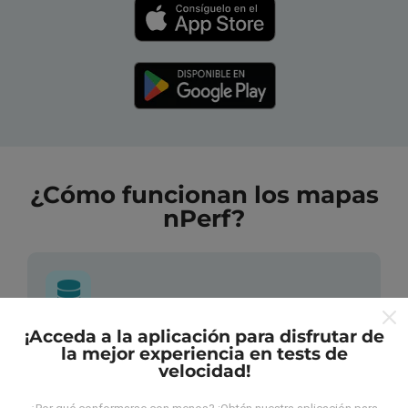
¿Cómo funcionan los mapas
nPerf?
¡Acceda a la aplicación para disfrutar de
¿De dónde provienen los datos?
la mejor experiencia en tests de
velocidad!
Las mediciones almacenadas son realizadas por los
usuarios de la aplicación nPerf. Son mediciones