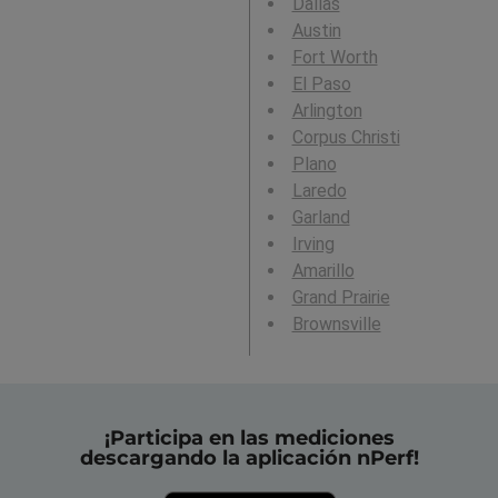
Dallas
Austin
Fort Worth
El Paso
Arlington
Corpus Christi
Plano
Laredo
Garland
Irving
Amarillo
Grand Prairie
Brownsville
¡Participa en las mediciones
descargando la aplicación nPerf!