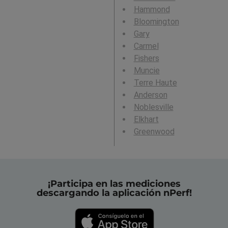
Hammond
Bloomington
Gary
Carmel
Fishers
Muncie
Terre Haute
Anderson
Noblesville
Elkhart
Greenwood
¡Participa en las mediciones
descargando la aplicación nPerf!