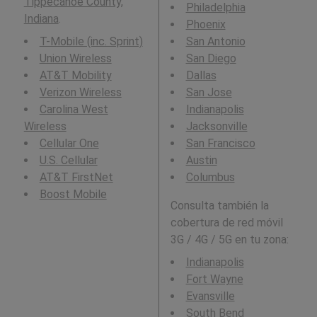
Tippecanoe County,
Philadelphia
Indiana
.
Phoenix
T-Mobile (inc. Sprint)
San Antonio
Union Wireless
San Diego
AT&T Mobility
Dallas
Verizon Wireless
San Jose
Carolina West
Indianapolis
Wireless
Jacksonville
Cellular One
San Francisco
U.S. Cellular
Austin
AT&T FirstNet
Columbus
Boost Mobile
Consulta también la
cobertura de red móvil
3G / 4G / 5G en tu zona:
Indianapolis
Fort Wayne
Evansville
South Bend