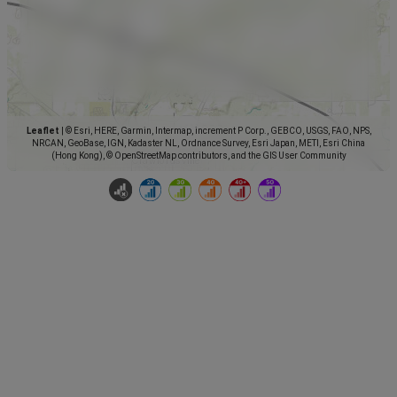
Leaflet
|
© Esri, HERE, Garmin, Intermap, increment P Corp., GEBCO, USGS, FAO, NPS,
NRCAN, GeoBase, IGN, Kadaster NL, Ordnance Survey, Esri Japan, METI, Esri China
(Hong Kong), © OpenStreetMap contributors, and the GIS User Community