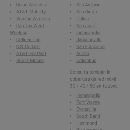
Union Wireless
San Antonio
AT&T Mobility
San Diego
Verizon Wireless
Dallas
Carolina West
San Jose
Wireless
Indianapolis
Cellular One
Jacksonville
U.S. Cellular
San Francisco
AT&T FirstNet
Austin
Boost Mobile
Columbus
Consulta también la
cobertura de red móvil
3G / 4G / 5G en tu zona:
Indianapolis
Fort Wayne
Evansville
South Bend
Hammond