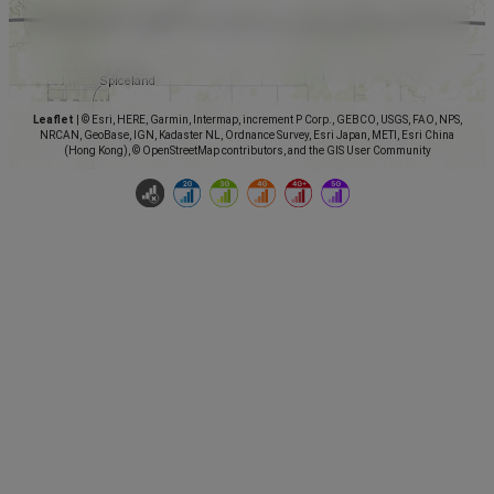
Leaflet
|
© Esri, HERE, Garmin, Intermap, increment P Corp., GEBCO, USGS, FAO, NPS,
NRCAN, GeoBase, IGN, Kadaster NL, Ordnance Survey, Esri Japan, METI, Esri China
(Hong Kong), © OpenStreetMap contributors, and the GIS User Community