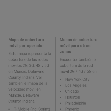
Mapa de cobertura
Mapas de cobertura
móvil por operador
móvil para otras
zonas
Este mapa representa la
cobertura de las redes
Encuentra también la
móviles 2G, 3G, 4G y 5G
cobertura de la red
en Muncie, Delaware
móvil 3G / 4G / 5G en
:
County, Indiana. Ver
New York City
también: el mapa de la
Los Angeles
velocidad móvil en
Chicago
Muncie, Delaware
Houston
County, Indiana
.
Philadelphia
T-Mobile (inc. Sprint)
Phoenix