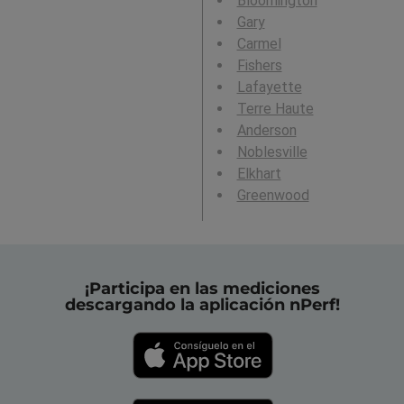
Bloomington
Gary
Carmel
Fishers
Lafayette
Terre Haute
Anderson
Noblesville
Elkhart
Greenwood
¡Participa en las mediciones
descargando la aplicación nPerf!