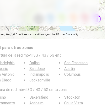
(Hong Kong), © OpenStreetMap contributors, and the GIS User Community
l para otras zonas
tura de la red móvil 3G / 4G / 5G en
:
ladelphia
Dallas
San Francisco
oenix
San Jose
Austin
 Antonio
Indianapolis
Columbus
n Diego
Jacksonville
ra de red móvil 3G / 4G / 5G en tu zona:
esno
Bakersfield
Stockton
cramento
Anaheim
Chula Vista