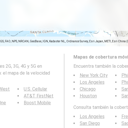
SGS, FAO, NPS, NRCAN, GeoBase, IGN, Kadaster NL, Ordnance Survey, Esri Japan, METI, Esri China 
Mapas de cobertura móvi
es 2G, 3G, 4G y 5G en
Encuentra también la cober
: el mapa de la velocidad
New York City
Phi
Los Angeles
Ph
 West
U.S. Cellular
Chicago
San
AT&T FirstNet
Houston
Sa
 One
Boost Mobile
Consulta también la cobertu
Los Angeles
Fr
San Diego
Sa