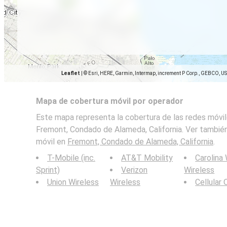
Leaflet
|
© Esri, HERE, Garmin, Intermap, increment P Corp., GEBCO, U
Mapa de cobertura móvil por operador
Este mapa representa la cobertura de las redes móvil
Fremont, Condado de Alameda, California. Ver también
móvil en
Fremont, Condado de Alameda, California
.
T-Mobile (inc.
AT&T Mobility
Carolina
Sprint)
Verizon
Wireless
Union Wireless
Wireless
Cellular