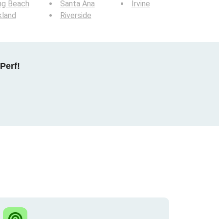
ng Beach
Santa Ana
Irvine
kland
Riverside
Perf!