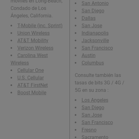
móviles en Long-Beach,
San Antonio
Condado de Los
San Diego
Ángeles, California.
Dallas
T-Mobile (inc. Sprint)
San Jose
Union Wireless
Indianapolis
AT&T Mobility
Jacksonville
Verizon Wireless
San Francisco
Carolina West
Austin
Wireless
Columbus
Cellular One
Consulte también las
U.S. Cellular
tasas de bits 3G / 4G /
AT&T FirstNet
5G en su zona :
Boost Mobile
Los Angeles
San Diego
San Jose
San Francisco
Fresno
Sacramento