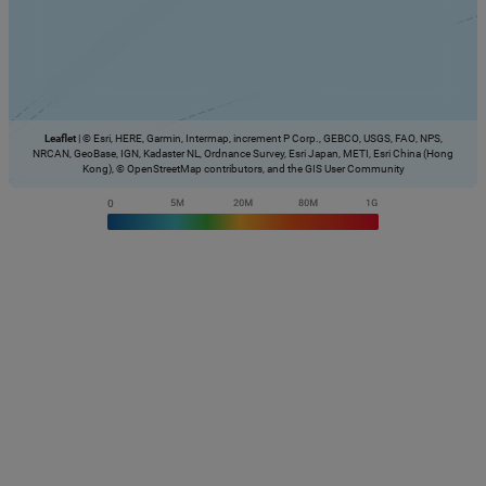
Leaflet
|
© Esri, HERE, Garmin, Intermap, increment P Corp., GEBCO, USGS, FAO, NPS,
NRCAN, GeoBase, IGN, Kadaster NL, Ordnance Survey, Esri Japan, METI, Esri China (Hong
Kong), © OpenStreetMap contributors, and the GIS User Community