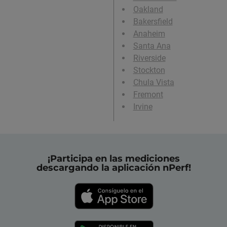
Oakland
Bakersfield
Anaheim
Santa Ana
Riverside
Stockton
Chula Vista
Fremont
Irvine
¡Participa en las mediciones
descargando la aplicación nPerf!