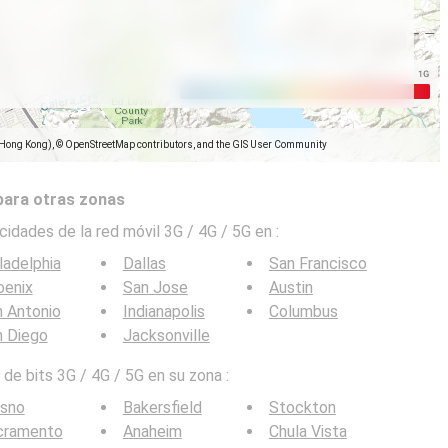
(Hong Kong), © OpenStreetMap contributors, and the GIS User Community
para otras zonas
cidades de la red móvil 3G / 4G / 5G en
:
ladelphia
Dallas
San Francisco
oenix
San Jose
Austin
 Antonio
Indianapolis
Columbus
n Diego
Jacksonville
de bits 3G / 4G / 5G en su zona :
esno
Bakersfield
Stockton
cramento
Anaheim
Chula Vista