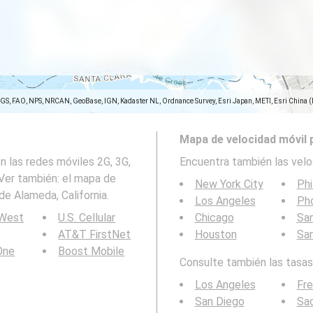
SGS, FAO, NPS, NRCAN, GeoBase, IGN, Kadaster NL, Ordnance Survey, Esri Japan, METI, Esri China 
Mapa de velocidad móvil 
 las redes móviles 2G, 3G,
Encuentra también las velo
Ver también: el mapa de
New York City
Phi
e Alameda, California.
Los Angeles
Ph
 West
U.S. Cellular
Chicago
San
AT&T FirstNet
Houston
Sa
 One
Boost Mobile
Consulte también las tasas 
Los Angeles
Fr
San Diego
Sa