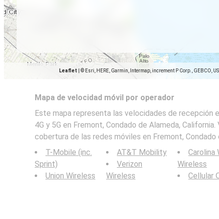
Leaflet
|
© Esri, HERE, Garmin, Intermap, increment P Corp., GEBCO, U
Mapa de velocidad móvil por operador
Este mapa representa las velocidades de recepción en
4G y 5G en Fremont, Condado de Alameda, California. 
cobertura de las redes móviles en Fremont, Condado d
T-Mobile (inc.
AT&T Mobility
Carolina
Sprint)
Verizon
Wireless
Union Wireless
Wireless
Cellular