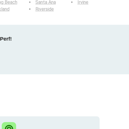
ng Beach
Santa Ana
Irvine
kland
Riverside
Perf!