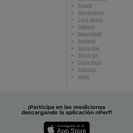
Fresno
Sacramento
Long Beach
Oakland
Bakersfield
Anaheim
Santa Ana
Stockton
Chula Vista
Fremont
Irvine
¡Participa en las mediciones
descargando la aplicación nPerf!