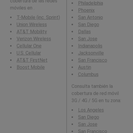
cobertura de las redes
Philadelphia
móviles en .
Phoenix
T-Mobile (inc. Sprint)
San Antonio
Union Wireless
San Diego
AT&T Mobility
Dallas
Verizon Wireless
San Jose
Cellular One
Indianapolis
U.S. Cellular
Jacksonville
AT&T FirstNet
San Francisco
Boost Mobile
Austin
Columbus
Consulta también la
cobertura de red móvil
3G / 4G / 5G en tu zona:
Los Angeles
San Diego
San Jose
San Francisco