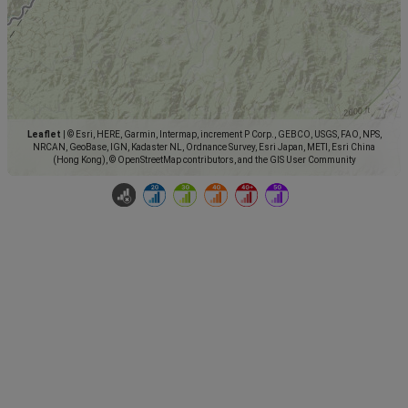
Leaflet
|
© Esri, HERE, Garmin, Intermap, increment P Corp., GEBCO, USGS, FAO, NPS,
NRCAN, GeoBase, IGN, Kadaster NL, Ordnance Survey, Esri Japan, METI, Esri China
(Hong Kong), © OpenStreetMap contributors, and the GIS User Community