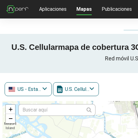
Aplicaciones
Mapas
Publicaciones
U.S. Cellularmapa de cobertura 3G
Red móvil U.S
US
- Estados Unidos
U.S. Cellular
+
−