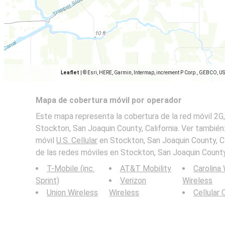
Leaflet
|
© Esri, HERE, Garmin, Intermap, increment P Corp., GEBCO, U
Mapa de cobertura móvil por operador
Este mapa representa la cobertura de la red móvil 2G, 
Stockton, San Joaquin County, California. Ver también
móvil
U.S. Cellular
en Stockton, San Joaquin County, Ca
de las redes móviles en Stockton, San Joaquin County,
T-Mobile (inc.
AT&T Mobility
Carolina
Sprint)
Verizon
Wireless
Union Wireless
Wireless
Cellular