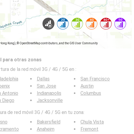
(Hong Kong), © OpenStreetMap contributors, and the GIS User Community
l para otras zonas
tura de la red móvil 3G / 4G / 5G en
:
ladelphia
Dallas
San Francisco
oenix
San Jose
Austin
 Antonio
Indianapolis
Columbus
n Diego
Jacksonville
ra de red móvil 3G / 4G / 5G en tu zona:
esno
Bakersfield
Chula Vista
cramento
Anaheim
Fremont