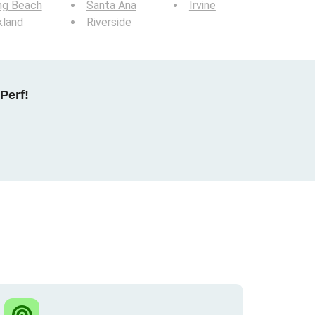
ng Beach
Santa Ana
Irvine
kland
Riverside
Perf!