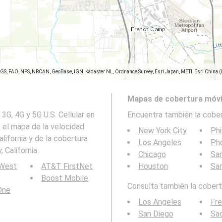
SGS, FAO, NPS, NRCAN, GeoBase, IGN, Kadaster NL, Ordnance Survey, Esri Japan, METI, Esri China 
Mapas de cobertura móvi
3G, 4G y 5G U.S. Cellular en
Encuentra también la cober
: el mapa de la velocidad
New York City
Phi
lifornia y de la cobertura
Los Angeles
Ph
 California.
Chicago
San
 West
AT&T FirstNet
Houston
Sa
Boost Mobile
Consulta también la cobertu
 One
Los Angeles
Fr
San Diego
Sa