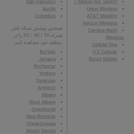
San Francisco
T-Mobile (inc. Sprint)
Austin
Union Wireless
Columbus
AT&T Mobility
Verizon Wireless
همچنین پوشش شبکه تلفن
Carolina West
همراه 3G / 4G / 5G را در
Wireless
منطقه خود مشاهده کنید:
Cellular One
Buffalo
U.S. Cellular
Jamaica
Boost Mobile
Rochester
Yonkers
Syracuse
Amherst
Albany
West Albany
Greenburgh
New Rochelle
Cheektowaga
Mount Vernon