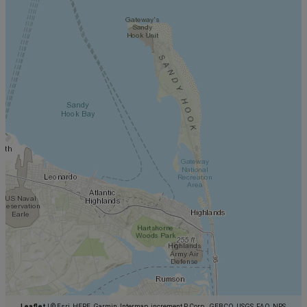
Leaflet
|
© Esri, HERE, Garmin, Intermap, increment P Corp., GEBCO, USGS, FAO, NPS,