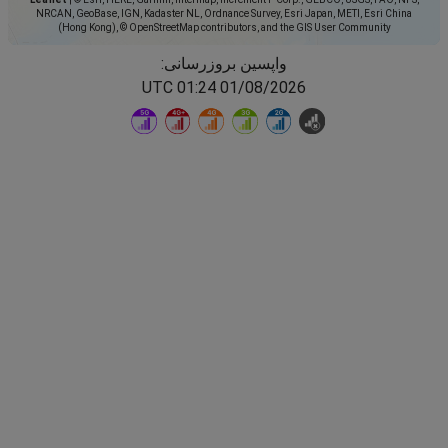
NRCAN, GeoBase, IGN, Kadaster NL, Ordnance Survey, Esri Japan, METI, Esri China
(Hong Kong), © OpenStreetMap contributors, and the GIS User Community
واپسین بروزرسانی:
01/08/2026 01:24 UTC