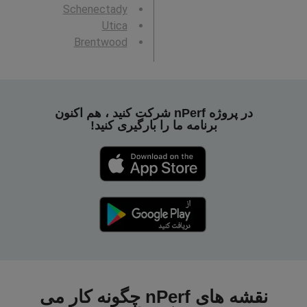
Schenectady
Utica
Brentwood
در پروژه nPerf شرکت کنید ، هم اکنون
برنامه ما را بارگیری کنید!
نقشه های nPerf چگونه کار می