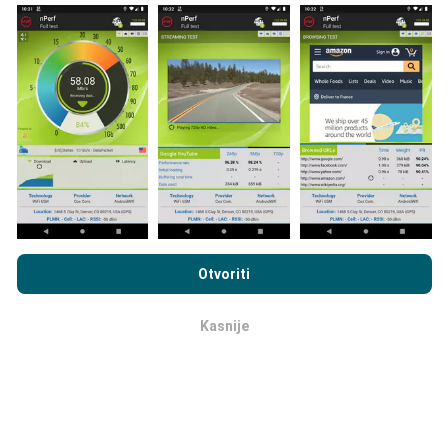
Prikupljeni podaci su realizirani putem korisnika nPerf
aplikacije. Podaci su izmjereni u realnim uvjetima,
direktno na terenu. Ako i vi želite sudjelovati, jedino što
morate napraviti je skinuti nPerf aplikaciju na vašim
mobilnim uređajima.
Što je više podataka, to su
karte preciznije.
Pregledavanjem nPerf.com pristajete na naša
Pravila o
privatnosti i upotrebi kolačića
kao i na naš nPerf test
Ugovor o
Otvoriti
licenci za krajnjeg korisnika
.
Kako su realizirana ažuriranja
podataka?
Kasnije
OK
Karte mrežne pokrivenosti su automatski ažurirane
putem robota svakih sat vremena. Karte brzine su
ažurirane svakih 15 minuta
. Podaci su dostupni za
dvije godine. Nakon dvije godine najstariji podaci se