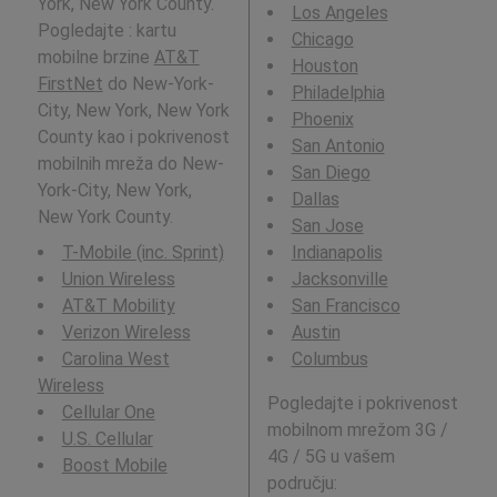
York, New York County.
Los Angeles
Pogledajte : kartu
Chicago
mobilne brzine
AT&T
Houston
FirstNet
do New-York-
Philadelphia
City, New York, New York
Phoenix
County kao i pokrivenost
San Antonio
mobilnih mreža do New-
San Diego
York-City, New York,
Dallas
New York County.
San Jose
T-Mobile (inc. Sprint)
Indianapolis
Union Wireless
Jacksonville
AT&T Mobility
San Francisco
Verizon Wireless
Austin
Carolina West
Columbus
Wireless
Pogledajte i pokrivenost
Cellular One
mobilnom mrežom 3G /
U.S. Cellular
4G / 5G u vašem
Boost Mobile
području: