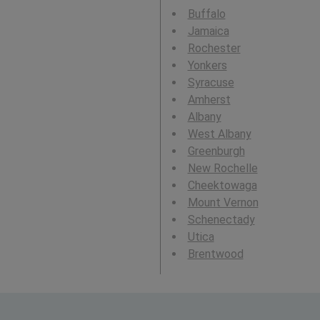
Buffalo
Jamaica
Rochester
Yonkers
Syracuse
Amherst
Albany
West Albany
Greenburgh
New Rochelle
Cheektowaga
Mount Vernon
Schenectady
Utica
Brentwood