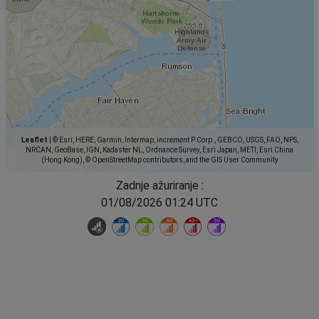
Leaflet
|
© Esri, HERE, Garmin, Intermap, increment P Corp., GEBCO, USGS, FAO, NPS,
NRCAN, GeoBase, IGN, Kadaster NL, Ordnance Survey, Esri Japan, METI, Esri China
(Hong Kong), © OpenStreetMap contributors, and the GIS User Community
Zadnje ažuriranje :
01/08/2026 01:24 UTC