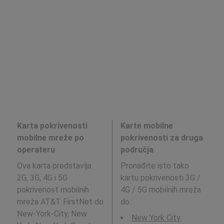
Karta pokrivenosti
Karte mobilne
mobilne mreže po
pokrivenosti za druga
operateru
područja
Ova karta predstavlja
Pronađite isto tako
2G, 3G, 4G i 5G
kartu pokrivenosti 3G /
pokrivenost mobilnih
4G / 5G mobilnih mreža
mreža AT&T FirstNet do
do
:
New-York-City, New
New York City