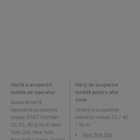
Hartă a acoperirii
Hărți de acoperire
mobile pe operator
mobilă pentru alte
zone
Această hartă
reprezintă acoperirea
Vedeți și acoperirea
rețelei AT&T FirstNet
rețelelor mobile 3G / 4G
2G, 3G, 4G și 5G în New-
/ 5G în
:
York-City, New York,
New York City
New York County. Vedeți