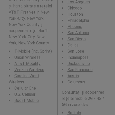
Los Angeles
și: harta bitrate a rețelei
Chicago
AT&T FirstNet
în New-
Houston
York-City, New York,
Philadelphia
New York County și
Phoenix
acoperirea rețelelor în
San Antonio
New-York-City, New
San Diego
York, New York County.
Dallas
T-Mobile (inc. Sprint)
San Jose
Union Wireless
Indianapolis
AT&T Mobility
Jacksonville
Verizon Wireless
San Francisco
Carolina West
Austin
Wireless
Columbus
Cellular One
Consultați și acoperirea
U.S. Cellular
rețelei mobile 3G / 4G /
Boost Mobile
5G în zona dvs:
Buffalo