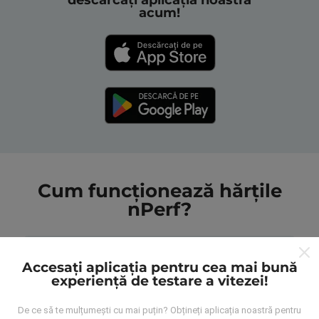
descărcați aplicația noastră
acum!
Cum funcționează hărțile
nPerf?
Accesați aplicația pentru cea mai bună
experiență de testare a vitezei!
De unde provin datele?
De ce să te mulțumești cu mai puțin? Obțineți aplicația noastră pentru