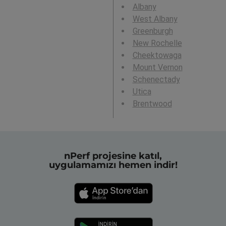
Albany
West Albany
Greenburgh
New Rochelle
Cheektowaga
Mount Vernon
Schenectady
Utica
Brentwood
nPerf projesine katıl,
uygulamamızı hemen indir!