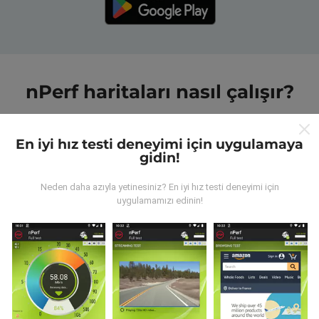
nPerf haritaları nasıl çalışır?
En iyi hız testi deneyimi için uygulamaya
gidin!
Neden daha azıyla yetinesiniz? En iyi hız testi deneyimi için
Veriler nereden geliyor?
uygulamamızı edinin!
Veriler, nPerf uygulamasının kullanıcıları tarafından
gerçekleştirilen testlerden toplanmıştır. Bunlar, gerçek
koşullarda, doğrudan sahada yapılan testlerdir. Siz de
dahil olmak istiyorsanız, tüm yapmanız gereken nPerf
uygulamasını akıllı telefonunuza indirmek.
Ne kadar
fazla veri varsa, haritalar o kadar kapsamlı olur!