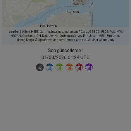
Leaflet
|
© Esri, HERE, Garmin, Intermap, increment P Corp., GEBCO, USGS, FAO, NPS,
NRCAN, GeoBase, IGN, Kadaster NL, Ordnance Survey, Esri Japan, METI, Esri China
(Hong Kong), © OpenStreetMap contributors, and the GIS User Community
Son güncelleme :
01/08/2026 01:24 UTC