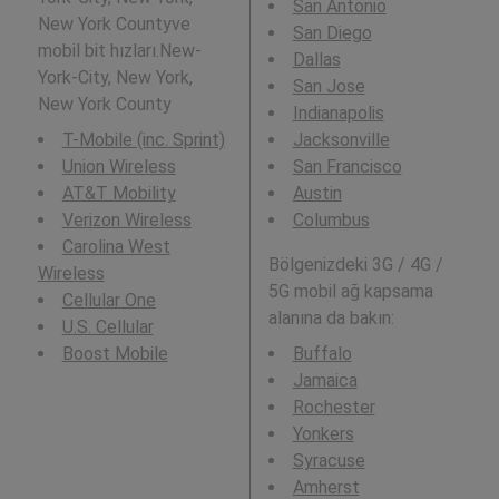
San Antonio
New York Countyve
San Diego
mobil bit hızları.New-
Dallas
York-City, New York,
San Jose
New York County
Indianapolis
T-Mobile (inc. Sprint)
Jacksonville
Union Wireless
San Francisco
AT&T Mobility
Austin
Verizon Wireless
Columbus
Carolina West
Bölgenizdeki 3G / 4G /
Wireless
5G mobil ağ kapsama
Cellular One
alanına da bakın:
U.S. Cellular
Boost Mobile
Buffalo
Jamaica
Rochester
Yonkers
Syracuse
Amherst