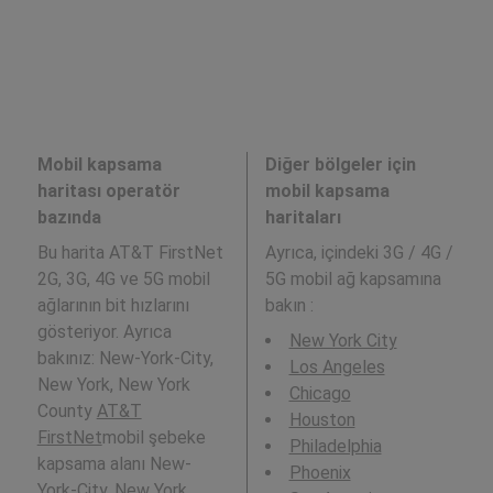
Mobil kapsama
Diğer bölgeler için
haritası operatör
mobil kapsama
bazında
haritaları
Bu harita AT&T FirstNet
Ayrıca,
içindeki 3G / 4G /
2G, 3G, 4G ve 5G mobil
5G mobil ağ kapsamına
ağlarının bit hızlarını
bakın :
gösteriyor. Ayrıca
New York City
bakınız: New-York-City,
Los Angeles
New York, New York
Chicago
County
AT&T
Houston
FirstNet
mobil şebeke
Philadelphia
kapsama alanı New-
Phoenix
York-City, New York,