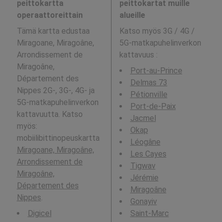
peittokartta
peittokartat muille
operaattoreittain
alueille
Tämä kartta edustaa
Katso myös 3G / 4G /
Miragoane, Miragoâne,
5G-matkapuhelinverkon
Arrondissement de
kattavuus
:
Miragoâne,
Port-au-Prince
Département des
Delmas 73
Nippes 2G-, 3G-, 4G- ja
Pétionville
5G-matkapuhelinverkon
Port-de-Paix
kattavuutta. Katso
Jacmel
myös:
Okap
mobiilibittinopeuskartta
Léogâne
Miragoane, Miragoâne,
Les Cayes
Arrondissement de
Tigwav
Miragoâne,
Jérémie
Département des
Miragoâne
Nippes
.
Gonayiv
Digicel
Saint-Marc