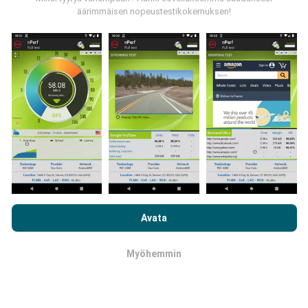
äärimmäisen nopeustestikokemuksen!
Kuinka päivitykset tehdään?
Botti päivittää verkon kattavuuskartat
automaattisesti tunnin välein. Nopeuskarttoja
päivitetään
15 minuutin välein
. Tiedot näytetään
kahden vuoden ajan. Kahden vuoden kuluttua
vanhimmat tiedot poistetaan kartoista kerran
kuukaudessa.
Selaamalla nPerf.com-sivustoa hyväksyt
tietosuoja- ja
evästekäyttökäytäntömme
sekä nPerf-testimme
Avata
loppukäyttäjän lisenssisopimuksen
.
Myöhemmin
OK
Kuinka luotettava ja tarkka se on?