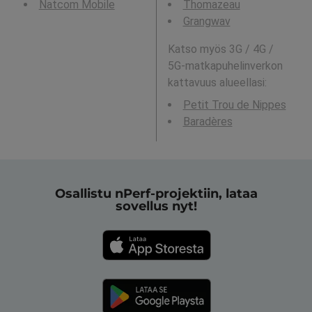
Natcom Mobile
Thomazeau
Grangwav
Katso myös 3G / 4G /
5G-matkapuhelinverkon
kattavuus alueellasi:
Petit Trou de Nippes
Baradères
Osallistu nPerf-projektiin, lataa
sovellus nyt!