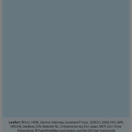
Leaflet
|
© Esri, HERE, Garmin, Intermap, increment P Corp., GEBCO, USGS, FAO, NPS,
NRCAN, GeoBase, IGN, Kadaster NL, Ordnance Survey, Esri Japan, METI, Esri China
(Hong Kong), © OpenStreetMap contributors, and the GIS User Community