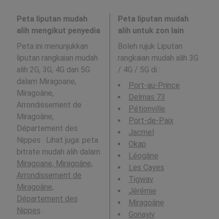
Peta liputan mudah
Peta liputan mudah
alih mengikut penyedia
alih untuk zon lain
Peta ini menunjukkan
Boleh rujuk Liputan
liputan rangkaian mudah
rangkaian mudah alih 3G
alih 2G, 3G, 4G dan 5G
/ 4G / 5G di
:
dalam Miragoane,
Port-au-Prince
Miragoâne,
Delmas 73
Arrondissement de
Pétionville
Miragoâne,
Port-de-Paix
Département des
Jacmel
Nippes . Lihat juga: peta
Okap
bitrate mudah alih dalam
Léogâne
Miragoane, Miragoâne,
Les Cayes
Arrondissement de
Tigwav
Miragoâne,
Jérémie
Département des
Miragoâne
Nippes
.
Gonayiv