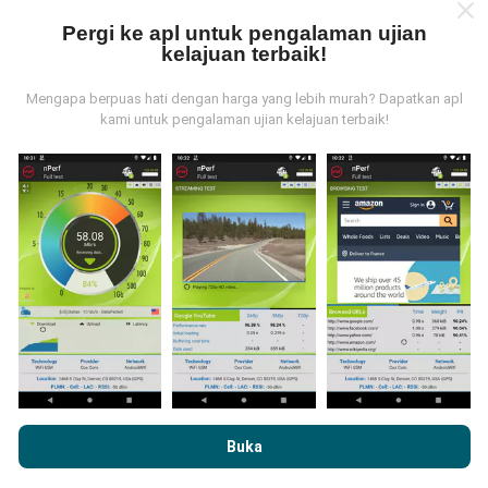
data yang dapat kami kumpul, lagi mantap peta kami
Pergi ke apl untuk pengalaman ujian
nanti!
kelajuan terbaik!
Mengapa berpuas hati dengan harga yang lebih murah? Dapatkan apl
kami untuk pengalaman ujian kelajuan terbaik!
Bagaimana kami update?
Peta liputan rangkaian akan dikemas kini oleh bot
secara automatik pada setiap jam. Kelajuan peta
dikemas kini setiap 15 minit
. Data dipaparkan
selama dua tahun. Selepas itu, data paling lama akan
dibuang dari peta setiap bulan.
Dengan melayari nPerf.com, anda bersetuju dengan
Dasar
Privasi dan Penggunaan Cookies
serta ujian nPerf
Perjanjian
Buka
Lesen Pengguna Akhir
.