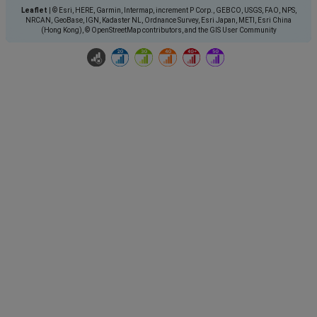
Leaflet
|
© Esri, HERE, Garmin, Intermap, increment P Corp., GEBCO, USGS, FAO, NPS,
NRCAN, GeoBase, IGN, Kadaster NL, Ordnance Survey, Esri Japan, METI, Esri China
(Hong Kong), © OpenStreetMap contributors, and the GIS User Community