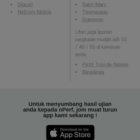
Digicel
Saint-Marc
Natcom Mobile
Thomazeau
Grangwav
Lihat juga liputan
rangkaian mudah alih 3G
/ 4G / 5G di kawasan
anda:
Petit Trou de Nippes
Baradères
Untuk menyumbang hasil ujian
anda kepada nPerf, jom muat turun
app kami sekarang !