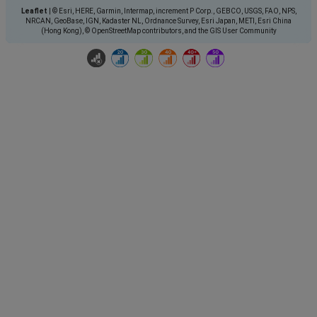
Leaflet
|
© Esri, HERE, Garmin, Intermap, increment P Corp., GEBCO, USGS, FAO, NPS,
NRCAN, GeoBase, IGN, Kadaster NL, Ordnance Survey, Esri Japan, METI, Esri China
(Hong Kong), © OpenStreetMap contributors, and the GIS User Community