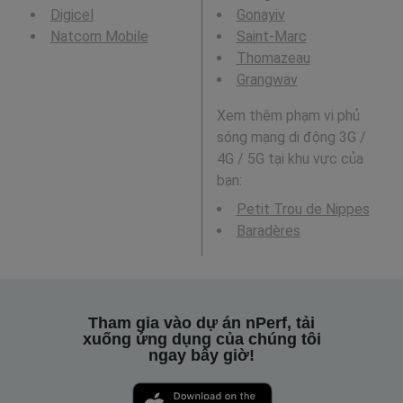
Digicel
Gonayiv
Natcom Mobile
Saint-Marc
Thomazeau
Grangwav
Xem thêm phạm vi phủ
sóng mạng di động 3G /
4G / 5G tại khu vực của
bạn:
Petit Trou de Nippes
Baradères
Tham gia vào dự án nPerf, tải
xuống ứng dụng của chúng tôi
ngay bây giờ!