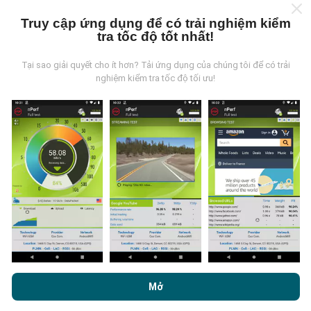
nghiệm được tiến hành trong điều kiện thực tế, trực
tiếp trong lĩnh vực này. Nếu bạn cũng muốn tham gia,
Truy cập ứng dụng để có trải nghiệm kiểm
tất cả những gì bạn phải làm là tải xuống ứng dụng
tra tốc độ tốt nhất!
nPerf trên điện thoại thông minh của bạn.
Càng có
nhiều dữ liệu, bản đồ sẽ càng toàn diện!
Tại sao giải quyết cho ít hơn? Tải ứng dụng của chúng tôi để có trải
nghiệm kiểm tra tốc độ tối ưu!
Cập nhật được thực hiện như thế nào?
Bản đồ phủ sóng mạng được bot tự động cập nhật
mỗi giờ. Bản đồ tốc độ được
cập nhật cứ sau 15 phút
.
Dữ liệu được hiển thị trong hai năm. Sau hai năm, dữ
liệu cũ nhất sẽ bị xóa khỏi bản đồ mỗi tháng một lần.
Bằng cách duyệt nPerf.com, bạn đồng ý với
Chính sách sử dụng
quyền riêng tư và cookie
cũng như thử nghiệm nPerf của chúng
Mở
tôi
Thỏa thuận cấp phép người dùng cuối
.