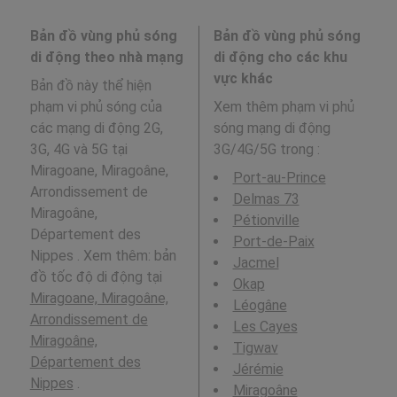
Bản đồ vùng phủ sóng
Bản đồ vùng phủ sóng
di động theo nhà mạng
di động cho các khu
vực khác
Bản đồ này thể hiện
phạm vi phủ sóng của
Xem thêm phạm vi phủ
các mạng di động 2G,
sóng mạng di động
3G, 4G và 5G tại
3G/4G/5G trong
:
Miragoane, Miragoâne,
Port-au-Prince
Arrondissement de
Delmas 73
Miragoâne,
Pétionville
Département des
Port-de-Paix
Nippes . Xem thêm: bản
Jacmel
đồ tốc độ di động tại
Okap
Miragoane, Miragoâne,
Léogâne
Arrondissement de
Les Cayes
Miragoâne,
Tigwav
Département des
Jérémie
Nippes
.
Miragoâne