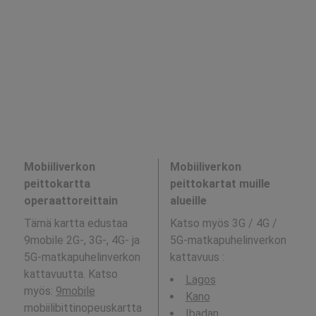
Mobiiliverkon
Mobiiliverkon
peittokartta
peittokartat muille
operaattoreittain
alueille
Tämä kartta edustaa
Katso myös 3G / 4G /
9mobile 2G-, 3G-, 4G- ja
5G-matkapuhelinverkon
5G-matkapuhelinverkon
kattavuus
:
kattavuutta. Katso
Lagos
myös:
9mobile
Kano
mobiilibittinopeuskartta
Ibadan