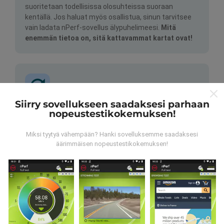
suoritetaan todellisissa olosuhteissa suoraan
kentällä. Jos haluat myös osallistua, sinun tarvitsee
vain ladata nPerf-sovellus älypuhelimeesi.
Mitä
enemmän tietoa on, sitä kattavammat kartat ovat!
Siirry sovellukseen saadaksesi parhaan
nopeustestikokemuksen!
Kuinka päivitykset tehdään?
Miksi tyytyä vähempään? Hanki sovelluksemme saadaksesi
Botti päivittää verkon kattavuuskartat
äärimmäisen nopeustestikokemuksen!
automaattisesti tunnin välein. Nopeuskarttoja
päivitetään
15 minuutin välein
. Tiedot näytetään
kahden vuoden ajan. Kahden vuoden kuluttua
vanhimmat tiedot poistetaan kartoista kerran
kuukaudessa.