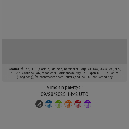
Leaflet
|
© Esri, HERE, Garmin, Intermap, increment P Corp., GEBCO, USGS, FAO, NPS,
NRCAN, GeoBase, IGN, Kadaster NL, Ordnance Survey, Esri Japan, METI, Esri China
(Hong Kong), © OpenStreetMap contributors, and the GIS User Community
Viimeisin päivitys :
09/28/2025 14:42 UTC