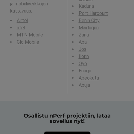
ja mobiiliverkkojen
Kaduna
kattavuus.
Port Harcourt
Airtel
Benin City
ntel
Maiduguri
MTN Mobile
Zaria
Glo Mobile
Aba
Jos
Ilorin
Oyo
Enugu
Abeokuta
Abuja
Osallistu nPerf-projektiin, lataa
sovellus nyt!