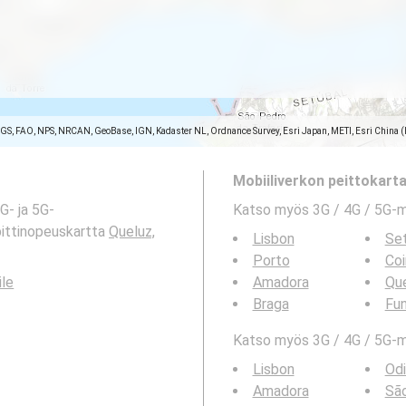
SGS, FAO, NPS, NRCAN, GeoBase, IGN, Kadaster NL, Ordnance Survey, Esri Japan, METI, Esri China 
Mobiiliverkon peittokartat
G- ja 5G-
Katso myös 3G / 4G / 5G-
bittinopeuskartta
Queluz,
Lisbon
Se
Porto
Co
ile
Amadora
Qu
Braga
Fun
Katso myös 3G / 4G / 5G-ma
Lisbon
Odi
Amadora
Sã