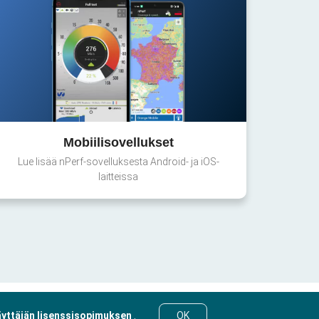
Mobiilisovellukset
Lue lisää nPerf-sovelluksesta Android- ja iOS-
laitteissa
yttäjän lisenssisopimuksen
.
OK