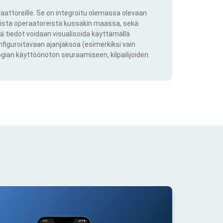
aattoreille. Se on integroitu olemassa olevaan
kkista operaatoreista kussakin maassa, sekä
ä tiedot voidaan visualisoida käyttämällä
onfiguroitavaan ajanjaksoa (esimerkiksi vain
ogian käyttöönoton seuraamiseen, kilpailijoiden