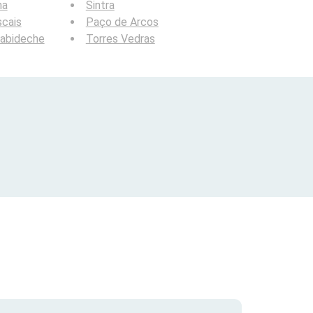
na
Sintra
cais
Paço de Arcos
cabideche
Torres Vedras