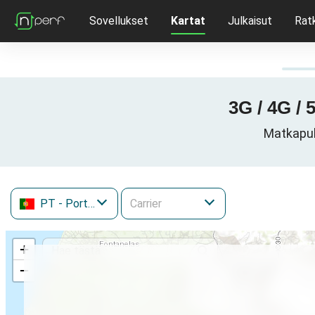
Sovellukset
Kartat
Julkaisut
Rat
3G / 4G / 
Matkapuhe
PT
- Portugali
+
−