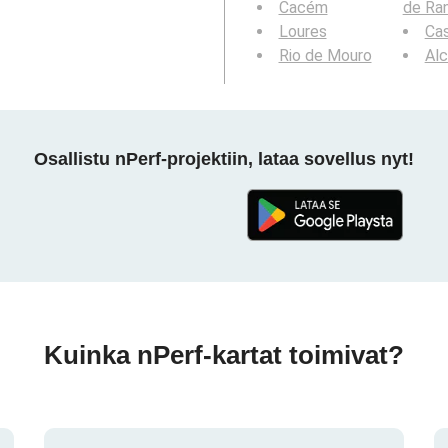
Cacém
de Ra
Loures
Cas
Rio de Mouro
Al
Osallistu nPerf-projektiin, lataa sovellus nyt!
Kuinka nPerf-kartat toimivat?