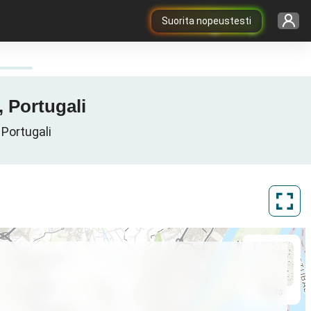
Suorita nopeustesti
, Portugali
 Portugali
ArcGIS