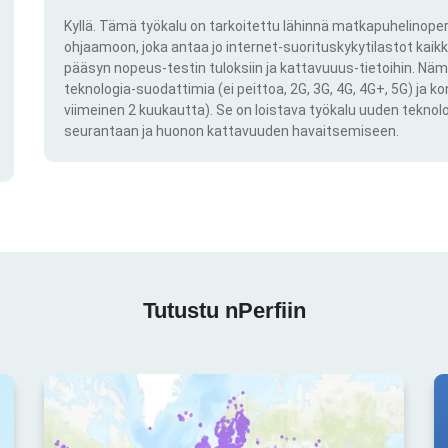
Kyllä. Tämä työkalu on tarkoitettu lähinnä matkapuhelinoper
ohjaamoon, joka antaa jo internet-suorituskykytilastot kai
pääsyn nopeus-testin tuloksiin ja kattavuuus-tietoihin. Näm
teknologia-suodattimia (ei peittoa, 2G, 3G, 4G, 4G+, 5G) ja k
viimeinen 2 kuukautta). Se on loistava työkalu uuden teknol
seurantaan ja huonon kattavuuden havaitsemiseen.
Tutustu nPerfiin