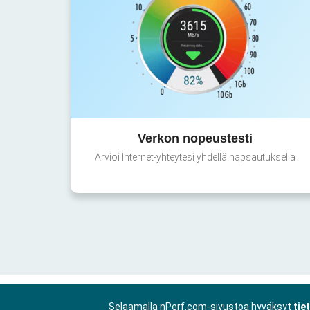
Verkon nopeustesti
Arvioi Internet-yhteytesi yhdellä napsautuksella
Selaamalla nPerf.com-sivustoa hyväksyt
tie