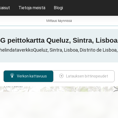
kaisut
Tietoja meistä
Blogi
Mittaus käynnissä
5G peittokartta Queluz, Sintra, Lisboa
lindataverkkoQueluz, Sintra, Lisboa, Distrito de Lisboa,
Verkon kattavuus
Latauksen bittinopeudet