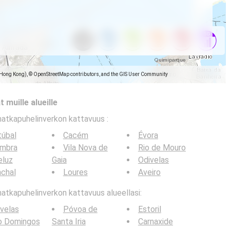
(Hong Kong), © OpenStreetMap contributors, and the GIS User Community
 muille alueille
matkapuhelinverkon kattavuus
:
túbal
Cacém
Évora
imbra
Vila Nova de
Rio de Mouro
eluz
Gaia
Odivelas
chal
Loures
Aveiro
tkapuhelinverkon kattavuus alueellasi:
velas
Póvoa de
Estoril
o Domingos
Santa Iria
Carnaxide