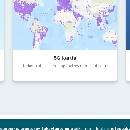
5G kartta
Tarkista alueesi matkapuhelinverkon kuuluvuus
tosuoja- ja evästekäyttökäytäntömme
sekä nPerf-testimme
loppukä