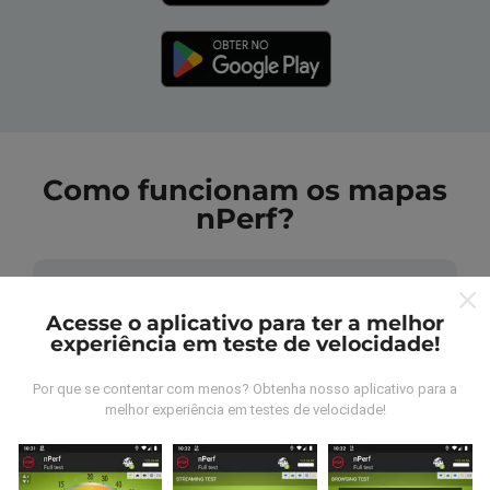
Como funcionam os mapas
nPerf?
Acesse o aplicativo para ter a melhor
experiência em teste de velocidade!
De onde vem os dados nperf?
Por que se contentar com menos? Obtenha nosso aplicativo para a
melhor experiência em testes de velocidade!
As medidas coletadas são efetuadas pour
utilizadores do aplicativo nPerf. São medidas
realizadas em condições reais, efetuadas no local em