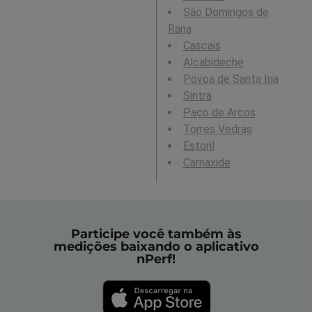
São Domingos de
Rana
Cascais
Alcabideche
Póvoa de Santa Iria
Sintra
Paço de Arcos
Torres Vedras
Estoril
Carnaxide
Participe você também às
medições baixando o aplicativo
nPerf!