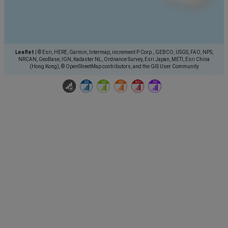
Leaflet
|
© Esri, HERE, Garmin, Intermap, increment P Corp., GEBCO, USGS, FAO, NPS,
NRCAN, GeoBase, IGN, Kadaster NL, Ordnance Survey, Esri Japan, METI, Esri China
(Hong Kong), © OpenStreetMap contributors, and the GIS User Community