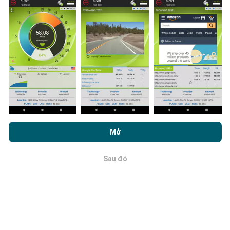
bởi người dùng ứng dụng nPerf. Đây là những thử
nghiệm được tiến hành trong điều kiện thực tế, trực
tiếp trong lĩnh vực này. Nếu bạn cũng muốn tham gia,
tất cả những gì bạn phải làm là tải xuống ứng dụng
nPerf trên điện thoại thông minh của bạn.
Càng có
nhiều dữ liệu, bản đồ sẽ càng toàn diện!
Bằng cách duyệt nPerf.com, bạn đồng ý với
Chính sách sử dụng
quyền riêng tư và cookie
cũng như thử nghiệm nPerf của chúng
Mở
Cập nhật được thực hiện như thế nào?
tôi
Thỏa thuận cấp phép người dùng cuối
.
Bản đồ phủ sóng mạng được bot tự động cập nhật
Sau đó
OK
mỗi giờ. Bản đồ tốc độ được
cập nhật cứ sau 15 phút
.
Dữ liệu được hiển thị trong hai năm. Sau hai năm, dữ
liệu cũ nhất sẽ bị xóa khỏi bản đồ mỗi tháng một lần.