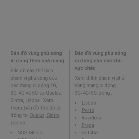
Bản đồ vùng phủ sóng
Bản đồ vùng phủ sóng
di động theo nhà mạng
di động cho các khu
vực khác
Bản đồ này thể hiện
phạm vi phủ sóng của
Xem thêm phạm vi phủ
các mạng di động 2G,
sóng mạng di động
3G, 4G và 5G tại Queluz,
3G/4G/5G trong
:
Sintra, Lisboa . Xem
Lisbon
thêm: bản đồ tốc độ di
Porto
động tại
Queluz, Sintra,
Amadora
Lisboa
.
Braga
NOS Mobile
Setúbal