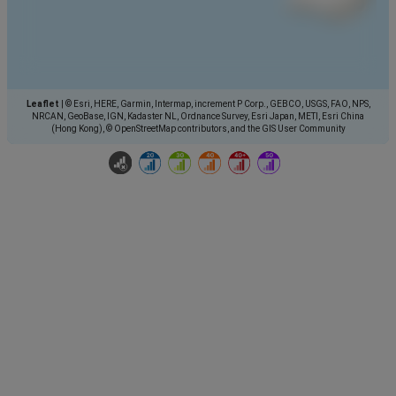
Leaflet
|
© Esri, HERE, Garmin, Intermap, increment P Corp., GEBCO, USGS, FAO, NPS,
NRCAN, GeoBase, IGN, Kadaster NL, Ordnance Survey, Esri Japan, METI, Esri China
(Hong Kong), © OpenStreetMap contributors, and the GIS User Community