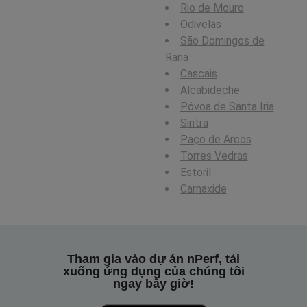
Rio de Mouro
Odivelas
São Domingos de
Rana
Cascais
Alcabideche
Póvoa de Santa Iria
Sintra
Paço de Arcos
Torres Vedras
Estoril
Carnaxide
Tham gia vào dự án nPerf, tải
xuống ứng dụng của chúng tôi
ngay bây giờ!