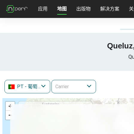
应用
地图
出版物
解决方案
关
Queluz
Qu
PT
- 葡萄牙
+
−