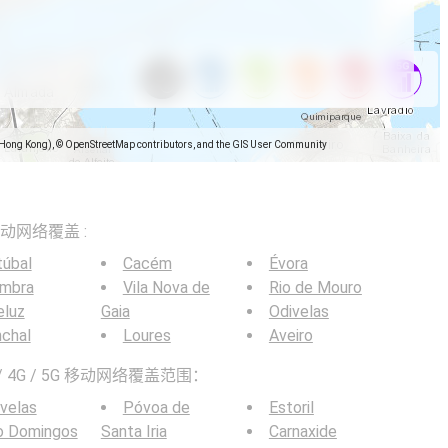
(Hong Kong), © OpenStreetMap contributors, and the GIS User Community
5G移动网络覆盖 :
túbal
Cacém
Évora
imbra
Vila Nova de
Rio de Mouro
eluz
Gaia
Odivelas
chal
Loures
Aveiro
 4G / 5G 移动网络覆盖范围：
velas
Póvoa de
Estoril
o Domingos
Santa Iria
Carnaxide