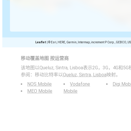
Leaflet
|
© Esri, HERE, Garmin, Intermap, increment P Corp., GEBCO, U
移动覆盖地图 按运营商
该地图以Queluz, Sintra, Lisboa表示2G，3G，
参阅：移动比特率以
Queluz, Sintra, Lisboa
映射。
NOS Mobile
Vodafone
Digi Mob
MEO Mobile
Mobile