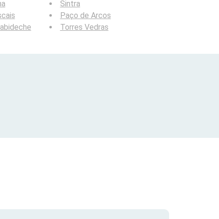
na
Sintra
cais
Paço de Arcos
cabideche
Torres Vedras