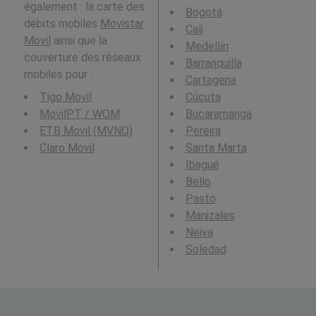
également : la carte des
Bogotá
débits mobiles
Movistar
Cali
Movil
ainsi que la
Medellín
couverture des réseaux
Barranquilla
mobiles pour :
Cartagena
Tigo Movil
Cúcuta
MovilPT / WOM
Bucaramanga
ETB Movil (MVNO)
Pereira
Claro Movil
Santa Marta
Ibagué
Bello
Pasto
Manizales
Neiva
Soledad