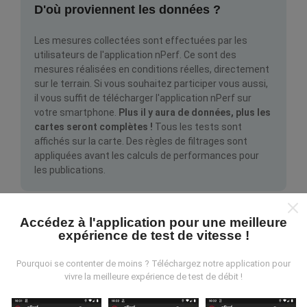
D'où proviennent les données ?
Les mesures collectées sont effectuées par les
utilisateurs de l'application nPerf. Ce sont des
mesures réalisées en conditions réelles, directement
sur le terrain. Si vous souhaitez participer vous aussi,
il vous suffit de télécharger l'application nPerf sur
votre smartphone.
Plus il y aura de données, plus les
cartes seront complètes !
Tous les tests sont
affichés sur la carte. Des règles de filtrages sont
appliquées avant les calculs de performances pour
les publications.
Accédez à l'application pour une meilleure
expérience de test de vitesse !
Pourquoi se contenter de moins ? Téléchargez notre application pour
Comment sont effectuées les mises à
vivre la meilleure expérience de test de débit !
jour ?