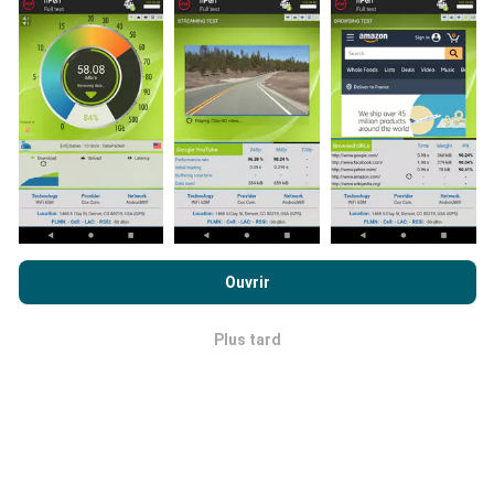
Les cartes de couverture réseau sont mises à jour
automatiquement par un robot toutes les heures. Les
cartes des débits sont quant à elles mises à jour
toutes les 15 minutes
. Les données sont affichées
pendant deux ans. Au bout de deux ans, les données
les plus anciennes sont retirées des cartes, une fois
par mois.
En poursuivant votre navigation sur ce site, vous acceptez notre
politique de confidentialité et d’utilisation des cookies
ainsi
Ouvrir
que nos
conditions générales d’utilisation
du test nPerf.
Quelle fiabilité, quelle précision ?
Plus tard
OK
Les mesures sont effectuées sur les terminaux des
utilisateurs. La précision de la géolocalisation dépend
de la qualité de réception du signal GPS au moment de
la mesure. Pour les données de couverture, nous
conservons que les mesures dont la précision de la