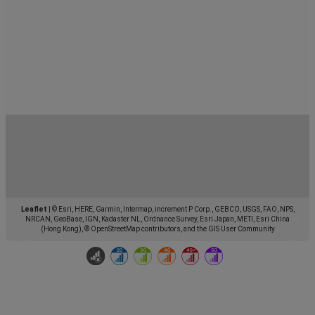
Leaflet
|
© Esri, HERE, Garmin, Intermap, increment P Corp., GEBCO, USGS, FAO, NPS,
NRCAN, GeoBase, IGN, Kadaster NL, Ordnance Survey, Esri Japan, METI, Esri China
(Hong Kong), © OpenStreetMap contributors, and the GIS User Community