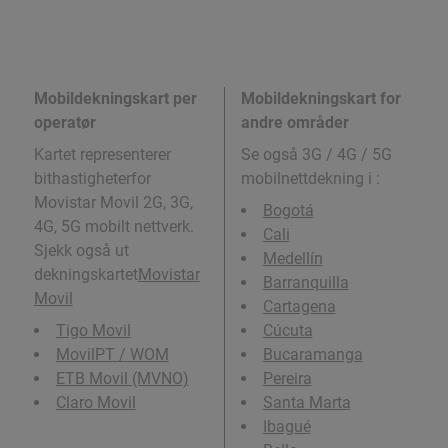
Mobildekningskart per
Mobildekningskart for
operatør
andre områder
Kartet representerer
Se også 3G / 4G / 5G
bithastigheterfor
mobilnettdekning i
:
Movistar Movil 2G, 3G,
Bogotá
4G, 5G mobilt nettverk.
Cali
Sjekk også ut
Medellín
dekningskartet
Movistar
Barranquilla
Movil
Cartagena
Tigo Movil
Cúcuta
MovilPT / WOM
Bucaramanga
ETB Movil (MVNO)
Pereira
Claro Movil
Santa Marta
Ibagué