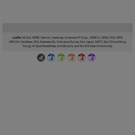
Leaflet
|
© Esri, HERE, Garmin, Intermap, increment P Corp., GEBCO, USGS, FAO, NPS,
NRCAN, GeoBase, IGN, Kadaster NL, Ordnance Survey, Esri Japan, METI, Esri China (Hong
Kong), © OpenStreetMap contributors, and the GIS User Community