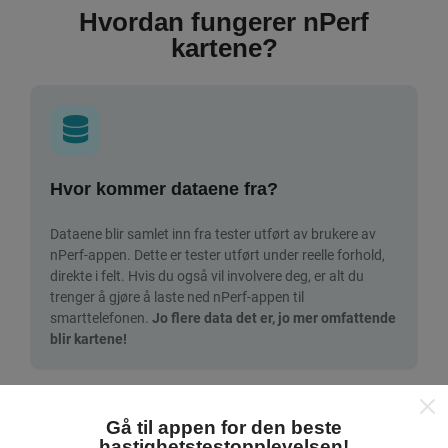
Hvordan fungerer nPerf
kartene?
Hvor kommer dataene fra?
Dataene blir samlet inn fra tester utført av brukere av
nPerf-appen. Dette er tester utført under reelle forhold,
direkte i felt. Hvis du også vil involvere deg, er alt du
trenger å gjøre å laste ned nPerf-appen til
smarttelefonen.
Jo flere data det er, jo mer omfattende
blir kartene!
Gå til appen for den beste
hastighetstestopplevelsen!