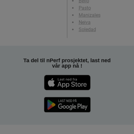
Bello
Pasto
Manizales
Neiva
Soledad
Ta del til nPerf prosjektet, last ned
vår app nå !