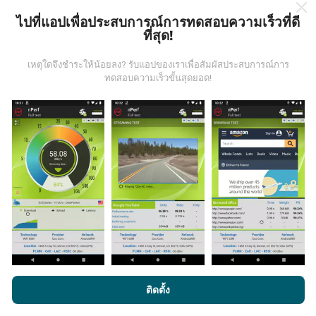
ไปที่แอปเพื่อประสบการณ์การทดสอบความเร็วที่ดี
ที่สุด!
เหตุใดจึงชำระให้น้อยลง? รับแอปของเราเพื่อสัมผัสประสบการณ์การ
มีการปรับปรุงอย่างไร?
ทดสอบความเร็วขั้นสุดยอด!
แผนที่แสดงความครอบคลุมมีปรับปรุงข้อมูลโดยบอททุกๆ
ชั่วโมง แผนที่ความเร็ว
ปรับปรุงข้อมูลทุกๆ15นาที
ข้อมูล
แสดงอยู่เป็นเวลาสองปี หลังจากสองปี ข้อมูลที่เก่าที่สุดจะ
ถูกลบออกไปจากแผนที่เดือนละครั้ง
ข้อมูลมีความน่าเชื่อถือ และถูกต้องแค่ไหน?
โดยการเรียกดู nPerf.com คุณยอมรับ
นโยบายความเป็นส่วนตัว และ
การทดสอบจะดำเนินการในอุปกรณ์ของผู้ใช้ ความแม่นยำ
ติดตั้ง
การใช้คุกกี้
และ
ข้อตกลงในการใช้งาน
สำหรับผู้ใช้การทดสอบ nPerf
ของพิกัดภูมิศาสตร์ขึ้นอยู่กับคุณภาพการรับสัญญาณ GPS