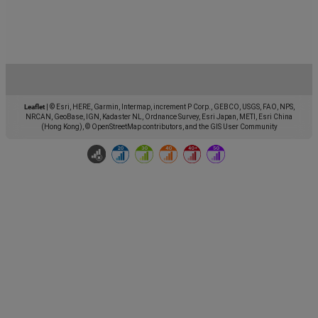
Leaflet
|
© Esri, HERE, Garmin, Intermap, increment P Corp., GEBCO, USGS, FAO, NPS,
NRCAN, GeoBase, IGN, Kadaster NL, Ordnance Survey, Esri Japan, METI, Esri China
(Hong Kong), © OpenStreetMap contributors, and the GIS User Community