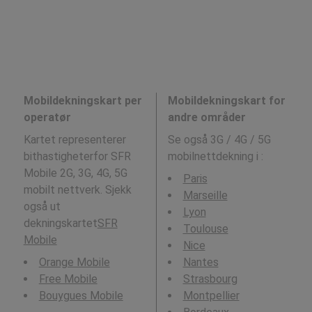
Mobildekningskart per
Mobildekningskart for
operatør
andre områder
Kartet representerer
Se også 3G / 4G / 5G
bithastigheterfor SFR
mobilnettdekning i
:
Mobile 2G, 3G, 4G, 5G
Paris
mobilt nettverk. Sjekk
Marseille
også ut
Lyon
dekningskartet
SFR
Toulouse
Mobile
Nice
Orange Mobile
Nantes
Free Mobile
Strasbourg
Bouygues Mobile
Montpellier