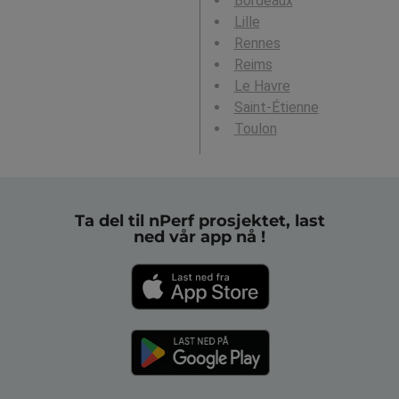
Bordeaux
Lille
Rennes
Reims
Le Havre
Saint-Étienne
Toulon
Ta del til nPerf prosjektet, last
ned vår app nå !