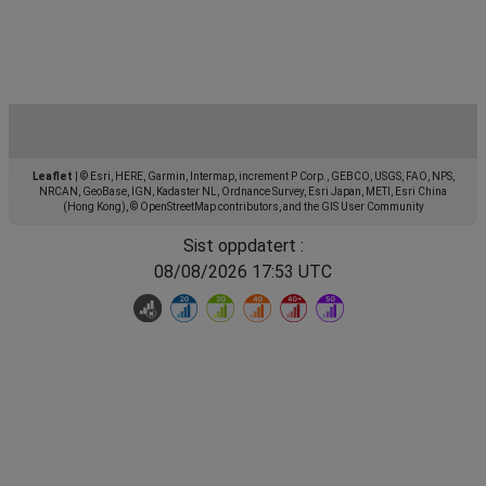
Leaflet
|
© Esri, HERE, Garmin, Intermap, increment P Corp., GEBCO, USGS, FAO, NPS,
NRCAN, GeoBase, IGN, Kadaster NL, Ordnance Survey, Esri Japan, METI, Esri China
(Hong Kong), © OpenStreetMap contributors, and the GIS User Community
Sist oppdatert :
08/08/2026 17:53 UTC