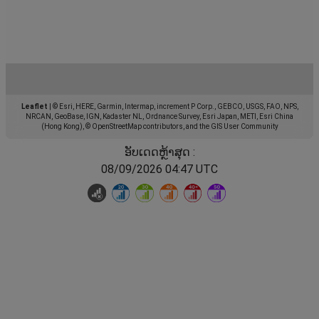
Leaflet
|
© Esri, HERE, Garmin, Intermap, increment P Corp., GEBCO, USGS, FAO, NPS,
NRCAN, GeoBase, IGN, Kadaster NL, Ordnance Survey, Esri Japan, METI, Esri China
(Hong Kong), © OpenStreetMap contributors, and the GIS User Community
ອັບເດດຫຼ້າສຸດ :
08/09/2026 04:47 UTC