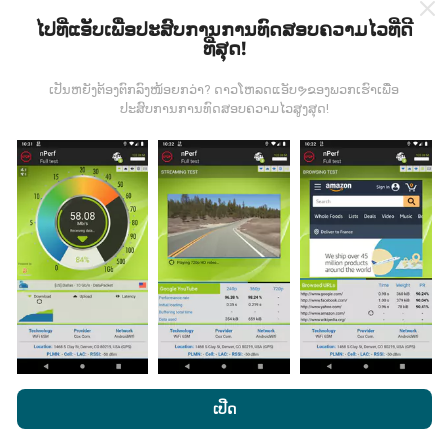
ໄປທີ່ແອັບເພື່ອປະສົບການການທົດສອບຄວາມໄວທີ່ດີ
ທີ່ສຸດ!
ມີການປັບປຸງແນວໃດ?
ເປັນຫຍັງຕ້ອງຕົກລົງໜ້ອຍກວ່າ? ດາວໂຫລດແອັບຯຂອງພວກເຮົາເພື່ອ
ແຜນທີ່ການຄຸ້ມຄອງເຄືອຂ່າຍຖືກອັບເດດໂດຍອັດຕະໂນມັດໂດຍ
ປະສົບການການທົດສອບຄວາມໄວສູງສຸດ!
bot ທຸກໆຊົ່ວໂມງ. ແຜນທີ່ຄວາມໄວແມ່ນ
ຖືກປັບປຸງທຸກໆ 15 ນາທີ
. ຂໍ້ມູນຖືກສະແດງເປັນເວລາສອງປີ. ຫຼັງຈາກສອງປີ, ຂໍ້ມູນເກົ່າແກ່
ທີ່ສຸດກໍ່ຖືກລຶບອອກຈາກແຜນທີ່ ໜຶ່ງ ຄັ້ງຕໍ່ເດືອນ.
ມັນມີຄວາມ ໜ້າ ເຊື່ອຖືແລະຖືກຕ້ອງແນວໃດ?
ການທົດສອບແມ່ນ ດຳ ເນີນຢູ່ໃນອຸປະກອນຂອງຜູ້ໃຊ້. ຄວາມ
ແນ່ນອນດ້ານພູມສາດແມ່ນຂື້ນກັບຄຸນນະພາບການຮັບຂອງ
ໂດຍການເຂົ້າເບິ່ງເວັບໄຊທ໌ nPerf.com, ທ່ານຍິນຍອມໃຫ້ພວກເຮົາ
ສັນຍານ GPS ໃນເວລາທີ່ທົດສອບ. ສຳ ລັບຂໍ້ມູນການຄຸ້ມຄອງ,
ນະໂຍບາຍຄວາມເປັນສ່ວນຕົວແລະການໃຊ້ຄຸກກີ
ພ້ອມທັງການທົດສອບ
ເປີດ
ພວກເຮົາພຽງແຕ່ເກັບຮັກສາການສອບເສັງທີ່ມີຄວາມລະອຽດ
nPerf ຂອງພວກເຮົາ
ສັນຍາອະນຸຍາດຜູ້ໃຊ້ສຸດທ້າຍ
.
ສູງສຸດຂອງພູມສັນຖານ
ຄວາມແມ່ນ ຍຳ 50 ແມັດ
. ສຳ ລັບ