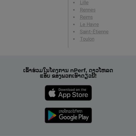
Lille
Rennes
Reims
Le Havre
Saint-Étienne
Toulon
ເຂົ້າຮ່ວມໃນໂຄງການ nPerf, ດາວໂຫລດ
ແອັບ ຂອງພວກເຮົາດຽວນີ້!