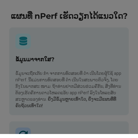
ແຜນທີ່ nPerf ເຮັດວຽກໄດ້ແນວໃດ?
ຂໍ້ມູນມາຈາກໃສ?
ຂໍ້ມູນຈະຖືກເກັບ ກຳ ຈາກການທົດສອບທີ່ ດຳ ເນີນໂດຍຜູ້ໃຊ້ app
nPerf. ນີ້ແມ່ນການທົດສອບທີ່ ດຳ ເນີນໃນສະພາບຕົວຈິງ, ໂດຍ
ກົງໃນພາກສະ ໜາມ. ຖ້າທ່ານຢາກມີສ່ວນຮ່ວມຄືກັນ, ສິ່ງທີ່ທ່ານ
ຕ້ອງເຮັດຄືການດາວໂຫລດແອັບ app nPerf ລົງໃນໂທລະສັບ
ສະຫຼາດຂອງທ່ານ.
ຍິ່ງມີຂໍ້ມູນຫຼາຍເທົ່າໃດ, ຍິ່ງຈະມີແຜນທີ່ທີ່
ຄົບຖ້ວນເທົ່າໃດ!