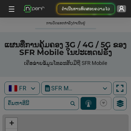
ດຳເນີນການທົດສອບຄວາມໄວ
ການວັດແທກກໍາລັງດໍາເນີນຢູ່
ແຜນທີ່ການຄຸ້ມຄອງ 3G / 4G / 5G ຂອງ
SFR Mobile ໃນປະເທດຝຣັ່ງ
ເຄືອຂ່າຍຂໍ້ມູນໂທລະສັບມືຖື SFR Mobile
FR
SFR Mobile
+