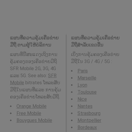
ແຜນທີ່ຄວາມຄຸ້ມເຄືອຂ່າຍ
ແຜນທີ່ຄວາມຄຸ້ມເຄືອຂ່າຍ
ມືຖື ຕາມຜູ້ໃຫ້ບໍລິການ
ມືຖືສໍາລັບເຂດອື່ນ
ແຜນທີ່ນີ້ສະແດງເຖິງການ
ເບິ່ງການຄຸ້ມຄອງເຄືອຂ່າຍ
ຄຸ້ມຄອງຂອງເຄືອຂ່າຍມືຖື
ມືຖືໃນ 3G / 4G / 5G
:
SFR Mobile 2G, 3G, 4G
Paris
ແລະ 5G. See also:
SFR
Marseille
Mobile
bitrates ໂທລະສັບ
Lyon
ມືຖືໃນແຜນທີ່ແລະ ການຄຸ້ມ
Toulouse
ຄອງເຄືອຂ່າຍໂທລະສັບມືຖື.
Nice
Orange Mobile
Nantes
Free Mobile
Strasbourg
Bouygues Mobile
Montpellier
Bordeaux