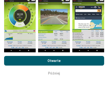
usuwane z map raz w miesiącu.
Jaka jest ich wiarygodność i
dokładność?
Przeglądając witrynę nPerf.com, wyrażasz zgodę na naszą
Testy przeprowadzane są na urządzeniach
Politykę prywatności i plików cookie
, jak również na
Umowę
użytkowników. Precyzja geolokalizacji zależy od
Otwarte
licencyjną użytkownika końcowego
testu nPerf.
jakości odbioru sygnału GPS w momencie
wykonywania testu. W przypadku danych zasięgu
Później
zachowujemy tylko testy z maksymalną dokładnością
OK
geolokalizacji wynoszącą
50 metrów
. W przypadku
przepustowości pobierania próg ten zwiększany jest
do 200 metrów.