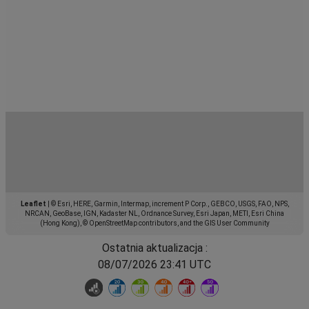
Leaflet
|
© Esri, HERE, Garmin, Intermap, increment P Corp., GEBCO, USGS, FAO, NPS,
NRCAN, GeoBase, IGN, Kadaster NL, Ordnance Survey, Esri Japan, METI, Esri China
(Hong Kong), © OpenStreetMap contributors, and the GIS User Community
Ostatnia aktualizacja :
08/07/2026 23:41 UTC