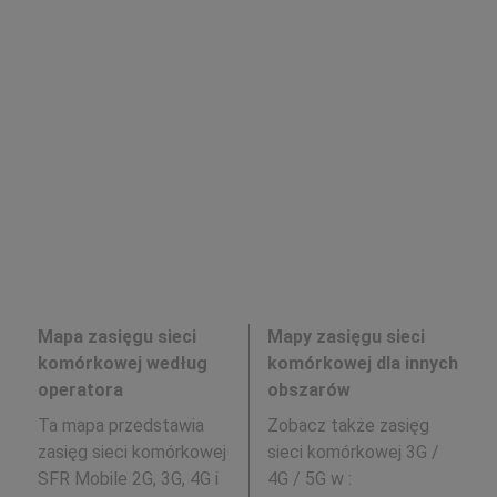
Mapa zasięgu sieci
Mapy zasięgu sieci
komórkowej według
komórkowej dla innych
operatora
obszarów
Ta mapa przedstawia
Zobacz także zasięg
zasięg sieci komórkowej
sieci komórkowej 3G /
SFR Mobile 2G, 3G, 4G i
4G / 5G w
: