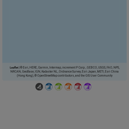
Leaflet
|
© Esri, HERE, Garmin, Intermap, increment P Corp., GEBCO, USGS, FAO, NPS,
NRCAN, GeoBase, IGN, Kadaster NL, Ordnance Survey, Esri Japan, METI, Esri China
(Hong Kong), © OpenStreetMap contributors, and the GIS User Community