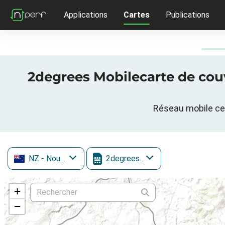
Applications
Cartes
Publications
2degrees Mobilecarte de couv
Réseau mobile cel
NZ
- Nouvelle-Zélande
2degrees Mobile
+
−