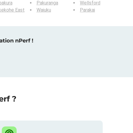
pakura
Pakuranga
Wellsford
kekohe East
Waiuku
Parakai
tion nPerf !
rf ?