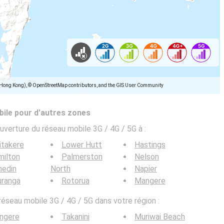
(Hong Kong), © OpenStreetMap contributors, and the GIS User Community
ile pour d'autres zones
uverture du réseau mobile 3G / 4G / 5G à
:
itakere
Lower Hutt
Hastings
milton
Palmerston
Nelson
nedin
North
Napier
uranga
Rotorua
Mangere
 réseau mobile 3G / 4G / 5G dans votre région :
ngere
Takanini
Muriwai Beach