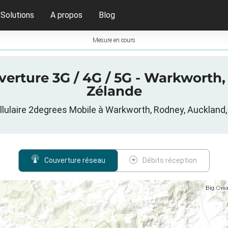
Solutions
A propos
Blog
Mesure en cours
erture 3G / 4G / 5G - Warkworth
Zélande
lulaire 2degrees Mobile à Warkworth, Rodney, Auckland
Couverture réseau
Débits réception