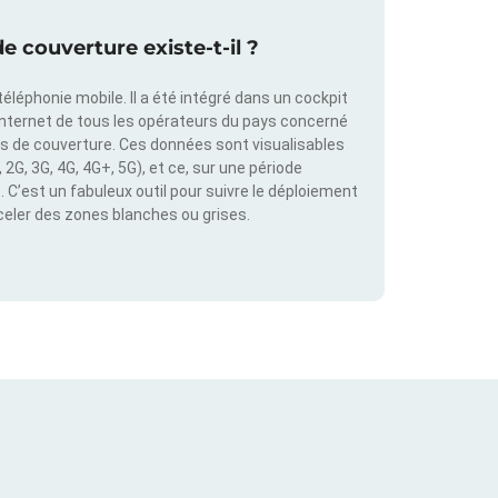
e couverture existe-t-il ?
éléphonie mobile. Il a été intégré dans un cockpit
internet de tous les opérateurs du pays concerné
es de couverture. Ces données sont visualisables
2G, 3G, 4G, 4G+, 5G), et ce, sur une période
C’est un fabuleux outil pour suivre le déploiement
éceler des zones blanches ou grises.