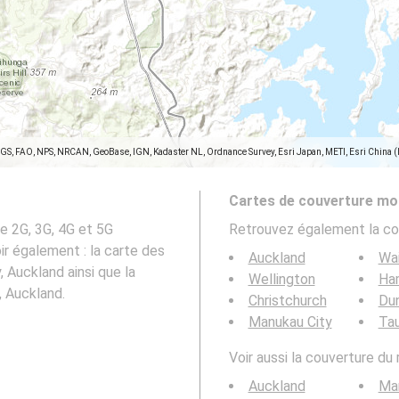
SGS, FAO, NPS, NRCAN, GeoBase, IGN, Kadaster NL, Ordnance Survey, Esri Japan, METI, Esri China 
Cartes de couverture mob
e 2G, 3G, 4G et 5G
Retrouvez également la co
r également : la carte des
Auckland
Wa
 Auckland ainsi que la
Wellington
Ha
 Auckland.
Christchurch
Du
Manukau City
Ta
Voir aussi la couverture du
Auckland
Ma