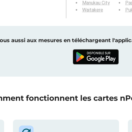
Manukau City
Pa
Waitakere
Pu
vous aussi aux mesures en téléchargeant l'applica
ment fonctionnent les cartes nPe