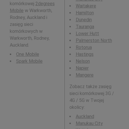
komórkowej
2degrees
Waitakere
Mobile
w Warkworth,
Hamilton
Rodney, Auckland i
Dunedin
zasięg sieci
Tauranga
komórkowych w
Lower Hutt
Warkworth, Rodney,
Palmerston North
Auckland.
Rotorua
One Mobile
Hastings
Spark Mobile
Nelson
Napier
Mangere
Zobacz także zasięg
sieci komórkowej 3G /
4G / 5G w Twojej
okolicy:
Auckland
Manukau City