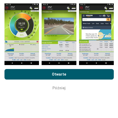
będą mapy!
Jak przeprowadzane są
aktualizacje?
Mapy zasięgu sieci są co godzinę automatycznie
aktualizowane przez bota. Mapy prędkości są
Przeglądając witrynę nPerf.com, wyrażasz zgodę na naszą
aktualizowane
co 15 minut
. Dane są wyświetlane
Politykę prywatności i plików cookie
, jak również na
Umowę
Otwarte
przez dwa lata. Po dwóch latach najstarsze dane są
licencyjną użytkownika końcowego
testu nPerf.
usuwane z map raz w miesiącu.
Później
OK