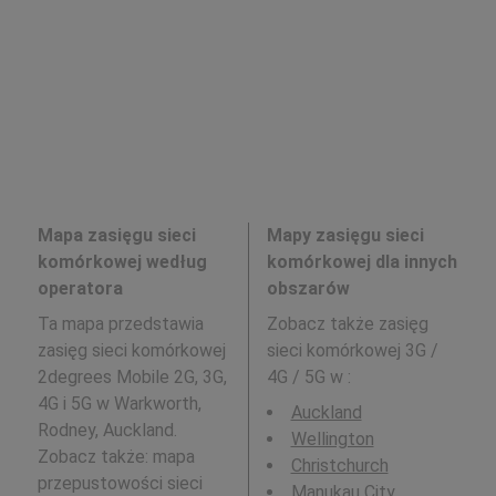
Mapa zasięgu sieci
Mapy zasięgu sieci
komórkowej według
komórkowej dla innych
operatora
obszarów
Ta mapa przedstawia
Zobacz także zasięg
zasięg sieci komórkowej
sieci komórkowej 3G /
2degrees Mobile 2G, 3G,
4G / 5G w
:
4G i 5G w Warkworth,
Auckland
Rodney, Auckland.
Wellington
Zobacz także: mapa
Christchurch
przepustowości sieci
Manukau City