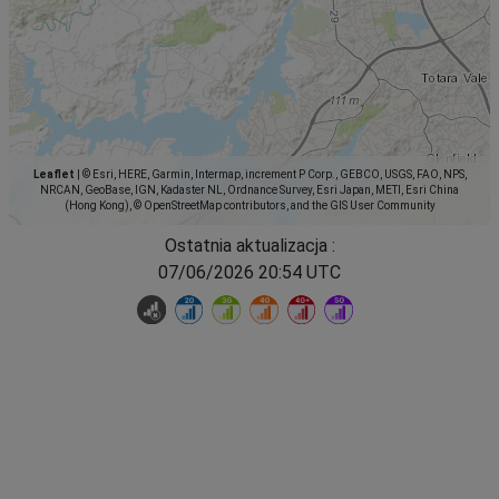
Leaflet
|
© Esri, HERE, Garmin, Intermap, increment P Corp., GEBCO, USGS, FAO, NPS,
NRCAN, GeoBase, IGN, Kadaster NL, Ordnance Survey, Esri Japan, METI, Esri China
(Hong Kong), © OpenStreetMap contributors, and the GIS User Community
Ostatnia aktualizacja :
07/06/2026 20:54 UTC