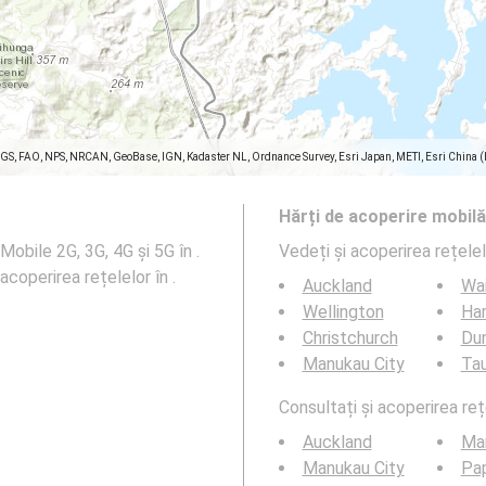
SGS, FAO, NPS, NRCAN, GeoBase, IGN, Kadaster NL, Ordnance Survey, Esri Japan, METI, Esri China 
Hărți de acoperire mobilă
obile 2G, 3G, 4G și 5G în .
Vedeți și acoperirea rețele
 acoperirea rețelelor în .
Auckland
Wa
Wellington
Ha
Christchurch
Du
Manukau City
Ta
Consultați și acoperirea reț
Auckland
Ma
Manukau City
Pa