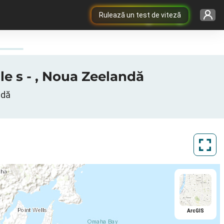
Rulează un test de viteză
le s - , Noua Zeelandă
ndă
ArcGIS