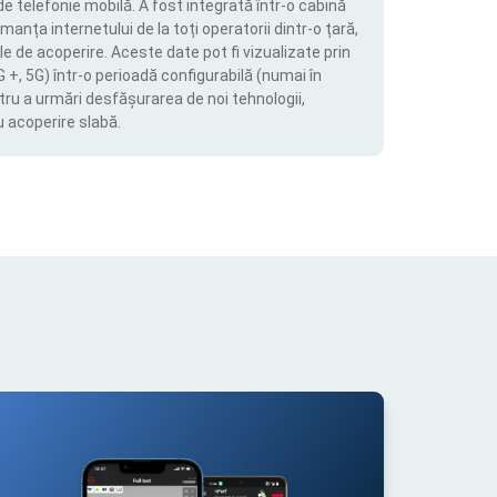
de telefonie mobilă. A fost integrată într-o cabină
manța internetului de la toți operatorii dintr-o țară,
le de acoperire. Aceste date pot fi vizualizate prin
4G +, 5G) într-o perioadă configurabilă (numai în
tru a urmări desfășurarea de noi tehnologii,
u acoperire slabă.