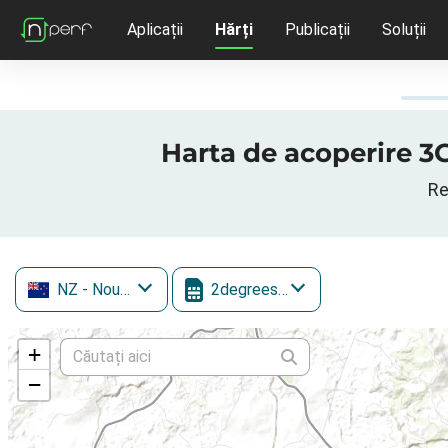
Aplicații
Hărți
Publicații
Soluții
Harta de acoperire 3G
Re
NZ
- Noua Zeelandă
2degrees Mobile
+
−