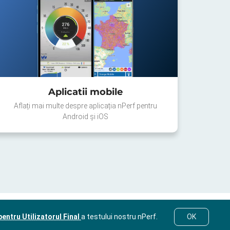
Aplicatii mobile
Aflați mai multe despre aplicația nPerf pentru
Android și iOS
entru Utilizatorul Final
a testului nostru nPerf.
OK