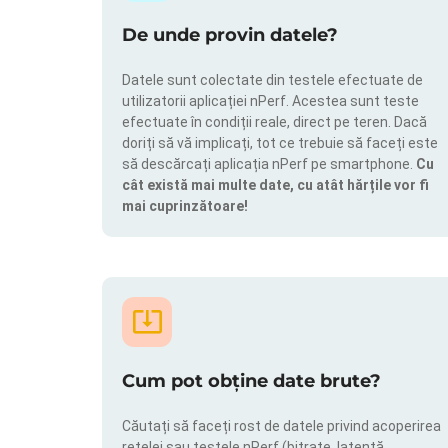
De unde provin datele?
Datele sunt colectate din testele efectuate de
utilizatorii aplicației nPerf. Acestea sunt teste
efectuate în condiții reale, direct pe teren. Dacă
doriți să vă implicați, tot ce trebuie să faceți este
să descărcați aplicația nPerf pe smartphone.
Cu
cât există mai multe date, cu atât hărțile vor fi
mai cuprinzătoare!
Cum pot obține date brute?
Căutați să faceți rost de datele privind acoperirea
rețelei sau testele nPerf (bitrate, latență,