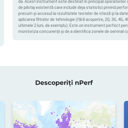
da. Acest instrument este destinat în principal operatorilor 
de pilotaj existentă care include deja statistici privind perfor
precum și accesul la rezultatele testelor de viteză și la date
aplicarea filtrelor de tehnologie (fără acoperire, 2G, 3G, 4G, 
ultimele 2 luni, de exemplu). Este un instrument perfect pen
monitoriza concurenții și de a identifica zonele de semnal c
Descoperiți nPerf