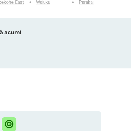
kekohe East
Waiuku
Parakai
tră acum!