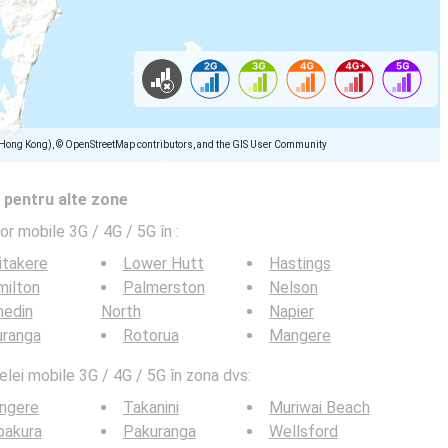
(Hong Kong), © OpenStreetMap contributors, and the GIS User Community
 pentru alte zone
lor mobile 3G / 4G / 5G în
:
itakere
Lower Hutt
Hastings
milton
Palmerston
Nelson
nedin
North
Napier
uranga
Rotorua
Mangere
elei mobile 3G / 4G / 5G în zona dvs:
ngere
Takanini
Muriwai Beach
pakura
Pakuranga
Wellsford