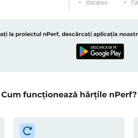
Waitakere
Pu
ați la proiectul nPerf, descărcați aplicația noas
Cum funcționează hărțile nPerf?