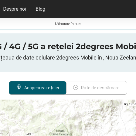
Despre noi
Blog
Măsurare în curs
 / 4G / 5G a rețelei 2degrees Mobi
țeaua de date celulare 2degrees Mobile în , Noua Zeela
Acoperirea rețelei
Rate de descărcare