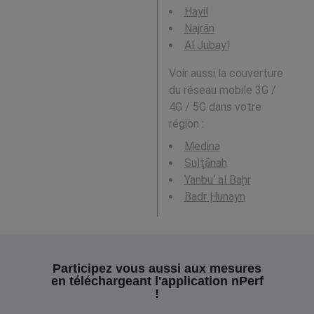
Hayil
Najrān
Al Jubayl
Voir aussi la couverture
du réseau mobile 3G /
4G / 5G dans votre
région :
Medina
Sulţānah
Yanbu‘ al Baḩr
Badr Ḩunayn
Participez vous aussi aux mesures
en téléchargeant l'application nPerf
!