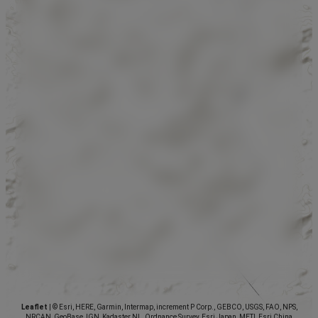
Leaflet
|
© Esri, HERE, Garmin, Intermap, increment P Corp., GEBCO, USGS, FAO, NPS,
NRCAN, GeoBase, IGN, Kadaster NL, Ordnance Survey, Esri Japan, METI, Esri China