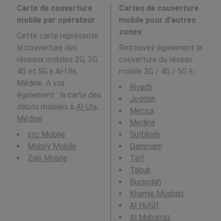
Carte de couverture
Cartes de couverture
mobile par opérateur
mobile pour d'autres
zones
Cette carte représente
la couverture des
Retrouvez également la
réseaux mobiles 2G, 3G,
couverture du réseau
4G et 5G à Al-Ula,
mobile 3G / 4G / 5G à
:
Médine. A voir
Riyadh
également : la carte des
Jeddah
débits mobiles à
Al-Ula,
Mecca
Médine
.
Medina
stc Mobile
Sulţānah
Mobily Mobile
Dammam
Zain Mobile
Ta’if
Tabuk
Buraydah
Khamis Mushait
Al Hufūf
Al Mubarraz