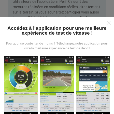
utilisateurs de l'application nPerf. Ce sont des
mesures réalisées en conditions réelles, directement
sur le terrain. Si vous souhaitez participer vous aussi,
il vous suffit de télécharger l'application nPerf sur
votre smartphone.
Plus il y aura de données, plus les
Accédez à l'application pour une meilleure
cartes seront complètes !
Tous les tests sont
expérience de test de vitesse !
affichés sur la carte. Des règles de filtrages sont
appliquées avant les calculs de performances pour
Pourquoi se contenter de moins ? Téléchargez notre application pour
les publications.
vivre la meilleure expérience de test de débit !
Comment sont effectuées les mises à
jour ?
Les cartes de couverture réseau sont mises à jour
automatiquement par un robot toutes les heures. Les
cartes des débits sont quant à elles mises à jour