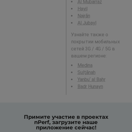
Al Mubarraz
Hayil
Najrān
Al Jubayl
Узнайте также о
покрытии мобильных
сетей 3G / 4G / 5G в
вашем регионе:
Medina
Sulţānah
Yanbu‘ al Baḩr
Badr Ḩunayn
Примите участие в проектах
nPerf, загрузите наше
приложение сейчас!