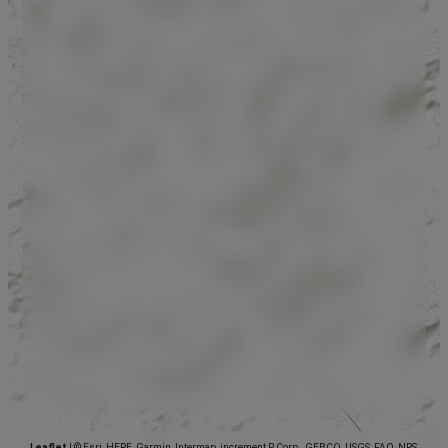
Leaflet
|
© Esri, HERE, Garmin, Intermap, increment P Corp., GEBCO, USGS, FAO, NPS,