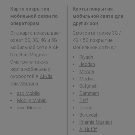
Карта покрытия
Карты покрытия
мобильной связи по
мобильной связи для
операторам
других зон
Эта карта показывает
Смотрите также 3G /
охват 2G, 3G, 4G и 5G
4G / 5G покрытие
мобильной сети в Al-
мобильной сети в
:
Ula, Эль-Мадина.
Riyadh
Смотрите также:
Jeddah
карта мобильных
Mecca
скоростей в
Al-Ula,
Medina
Эль-Мадина
.
Sulţānah
stc Mobile
Dammam
Mobily Mobile
Ta’if
Zain Mobile
Tabuk
Buraydah
Khamis Mushait
Al Hufūf