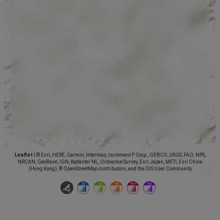
Leaflet
|
© Esri, HERE, Garmin, Intermap, increment P Corp., GEBCO, USGS, FAO, NPS,
NRCAN, GeoBase, IGN, Kadaster NL, Ordnance Survey, Esri Japan, METI, Esri China
(Hong Kong), © OpenStreetMap contributors, and the GIS User Community