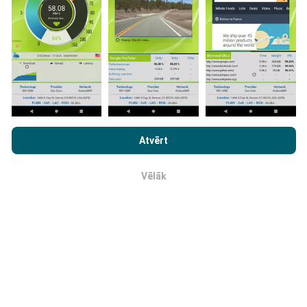
Tīkla pārklājuma kartes tiek automātiski atjauninātas
ar botu katru stundu. Ātruma kartes tiek
atjauninātas
ik pēc 15 minūtēm
. Dati tiek parādīti divus gadus. Pēc
diviem gadiem, vecākie dati tiek izņemti no kartēm
reizi mēnesī.
Pārlūkojot vietni nPerf.com, jūs piekrītat mūsu
Konfidencialitātes un Sīkdatņu Lietošanas Politikai
kā arī
Atvērt
mūsu nPerf testa
Gala Lietotāja Licenses Līgums
.
Vēlāk
Cik tas ir uzticams un precīzs?
Labi
Testi tiek veikti lietotāju ierīcēm. Ģeogrāfiskās
atrašanās vietas precizitāte ir atkarīga no GPS
signāla uztveršanas kvalitātes testa laikā. Attiecībā
uz seguma datiem, mēs saglabājam tikai testus ar
maksimālo ģeogrāfiskās atrašanās vietas
precizitāti
50 metri
. Lai lejupielādētu bitu pārraides ātrumam, šis
slieksnis iet līdz 200 metriem.