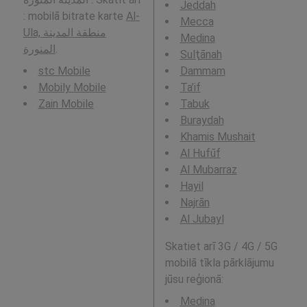
Jeddah
: mobilā bitrate karte
Al-
Mecca
Ula, منطقة المدينة
Medina
المنورة
.
Sulţānah
stc Mobile
Dammam
Mobily Mobile
Ta’if
Zain Mobile
Tabuk
Buraydah
Khamis Mushait
Al Hufūf
Al Mubarraz
Hayil
Najrān
Al Jubayl
Skatiet arī 3G / 4G / 5G
mobilā tīkla pārklājumu
jūsu reģionā:
Medina