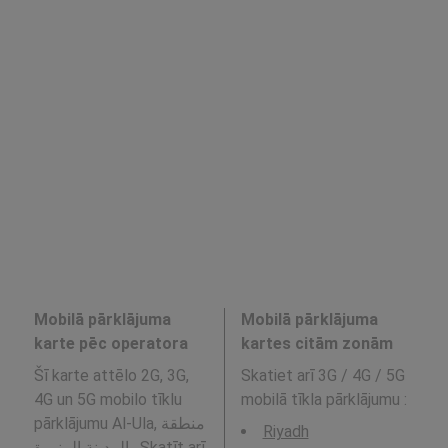
Mobilā pārklājuma
Mobilā pārklājuma
karte pēc operatora
kartes citām zonām
Šī karte attēlo 2G, 3G,
Skatiet arī 3G / 4G / 5G
4G un 5G mobilo tīklu
mobilā tīkla pārklājumu
:
pārklājumu Al-Ula, منطقة
Riyadh
المدينة المنورة . Skatīt arī