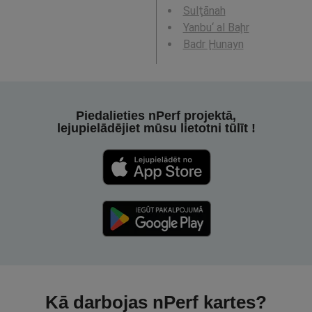
Sulţānah
Yanbu‘ al Baḩr
Badr Ḩunayn
Piedalieties nPerf projektā,
lejupielādējiet mūsu lietotni tūlīt !
Kā darbojas nPerf kartes?