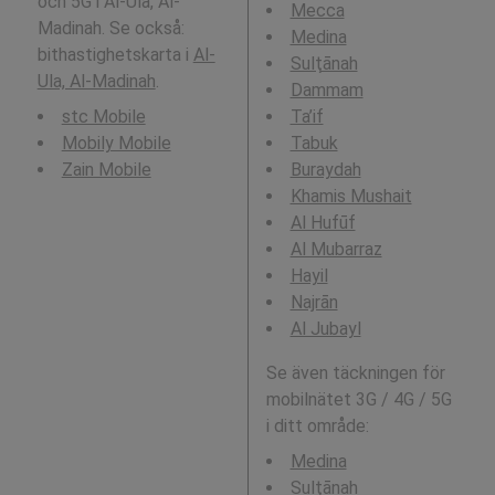
och 5G i Al-Ula, Al-
Mecca
Madinah. Se också:
Medina
bithastighetskarta i
Al-
Sulţānah
Ula, Al-Madinah
.
Dammam
stc Mobile
Ta’if
Mobily Mobile
Tabuk
Zain Mobile
Buraydah
Khamis Mushait
Al Hufūf
Al Mubarraz
Hayil
Najrān
Al Jubayl
Se även täckningen för
mobilnätet 3G / 4G / 5G
i ditt område:
Medina
Sulţānah