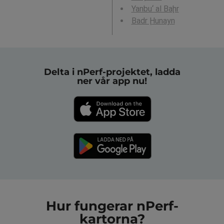
Yanbu‘ al Baḩr
Badr Ḩunayn
Delta i nPerf-projektet, ladda
ner vår app nu!
Hur fungerar nPerf-
kartorna?