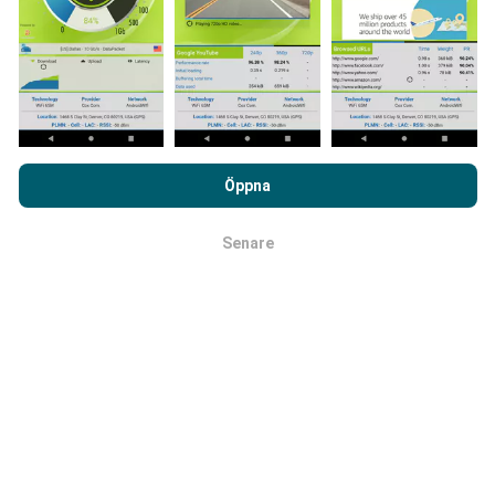
Täckningskartor uppdateras automatiskt av en bot
varje timme. Hastighetskartor
uppdateras var 15:e
minut
. Data visas i två år. Efter två år tas de äldsta
uppgifterna bort från kartorna en gång i månaden.
Genom att surfa på nPerf.com samtycker du till vår
Användarpolicy för sekretess och Cookies
likväl till vårt nPerf-
Öppna
test
Licensavtal för slutanvändare
.
Senare
OK
Hur tillförlitligt och exakt är det?
Testerna genomförs på användarnas enheter.
Geolocationens precision beror på mottagningen av
GPS-signalen vid tiden för testet. För täckningsdata
data, vi bara behålla tester med högst geolocation
precision på 50 meter
. För att ladda ner
bithastigheter, går precisionsgränsen vid 200 meter.