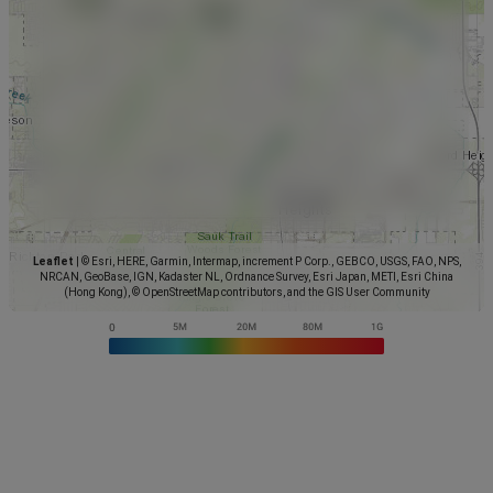
Leaflet
|
© Esri, HERE, Garmin, Intermap, increment P Corp., GEBCO, USGS, FAO, NPS,
NRCAN, GeoBase, IGN, Kadaster NL, Ordnance Survey, Esri Japan, METI, Esri China
(Hong Kong), © OpenStreetMap contributors, and the GIS User Community