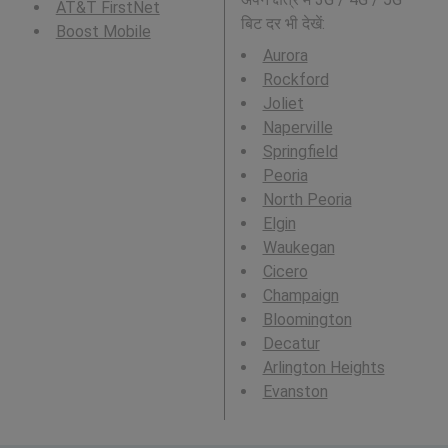
AT&T FirstNet
बिट दर भी देखें:
Boost Mobile
Aurora
Rockford
Joliet
Naperville
Springfield
Peoria
North Peoria
Elgin
Waukegan
Cicero
Champaign
Bloomington
Decatur
Arlington Heights
Evanston