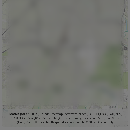
Leaflet
|
© Esri, HERE, Garmin, Intermap, increment P Corp., GEBCO, USGS, FAO, NPS,
NRCAN, GeoBase, IGN, Kadaster NL, Ordnance Survey, Esri Japan, METI, Esri China
(Hong Kong), © OpenStreetMap contributors, and the GIS User Community