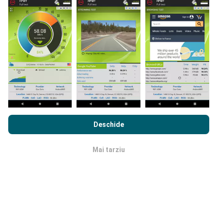
Datele sunt colectate din testele efectuate de
utilizatorii aplicației nPerf. Acestea sunt teste
efectuate în condiții reale, direct pe teren. Dacă doriți
să vă implicați, tot ce trebuie să faceți este să
descărcați aplicația nPerf pe smartphone.
Cu cât
există mai multe date, cu atât hărțile vor fi mai
cuprinzătoare!
Prin navigarea nPerf.com, sunteți de acord cu
Politica de
confidențialitate și cookie-uri de utilizare
precum și
Acordul
Deschide
de Licență pentru Utilizatorul Final
a testului nostru nPerf.
Cum se fac actualizările?
Mai tarziu
OK
Hărțile de acoperire a rețelei sunt actualizate
automat de către un robot la fiecare oră. Hărțile de
viteză sunt
actualizate la fiecare 15 minute
. Datele
sunt afișate timp de doi ani. După doi ani, cele mai
vechi date sunt eliminate din hărți o dată pe lună.