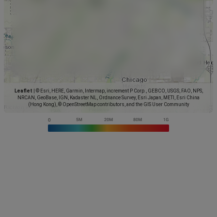
Leaflet
|
© Esri, HERE, Garmin, Intermap, increment P Corp., GEBCO, USGS, FAO, NPS,
NRCAN, GeoBase, IGN, Kadaster NL, Ordnance Survey, Esri Japan, METI, Esri China
(Hong Kong), © OpenStreetMap contributors, and the GIS User Community