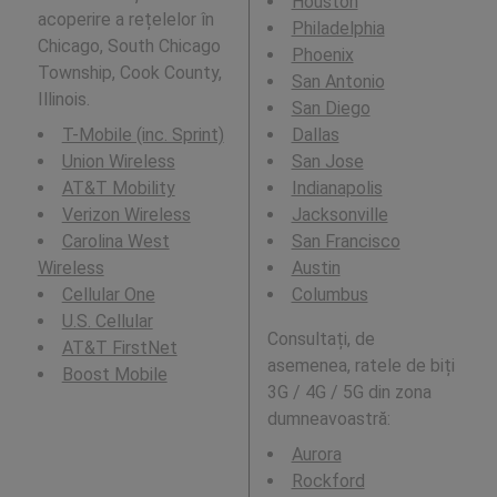
Houston
acoperire a rețelelor în
Philadelphia
Chicago, South Chicago
Phoenix
Township, Cook County,
San Antonio
Illinois.
San Diego
T-Mobile (inc. Sprint)
Dallas
Union Wireless
San Jose
AT&T Mobility
Indianapolis
Verizon Wireless
Jacksonville
Carolina West
San Francisco
Wireless
Austin
Cellular One
Columbus
U.S. Cellular
Consultați, de
AT&T FirstNet
asemenea, ratele de biți
Boost Mobile
3G / 4G / 5G din zona
dumneavoastră:
Aurora
Rockford