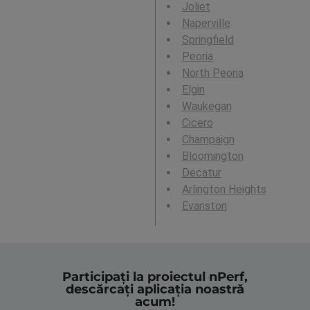
Joliet
Naperville
Springfield
Peoria
North Peoria
Elgin
Waukegan
Cicero
Champaign
Bloomington
Decatur
Arlington Heights
Evanston
Participați la proiectul nPerf,
descărcați aplicația noastră
acum!