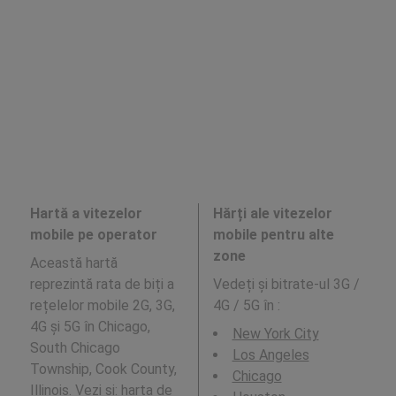
Hartă a vitezelor
Hărți ale vitezelor
mobile pe operator
mobile pentru alte
zone
Această hartă
reprezintă rata de biți a
Vedeți și bitrate-ul 3G /
rețelelor mobile 2G, 3G,
4G / 5G în
:
4G și 5G în Chicago,
New York City
South Chicago
Los Angeles
Township, Cook County,
Chicago
Illinois. Vezi și: harta de