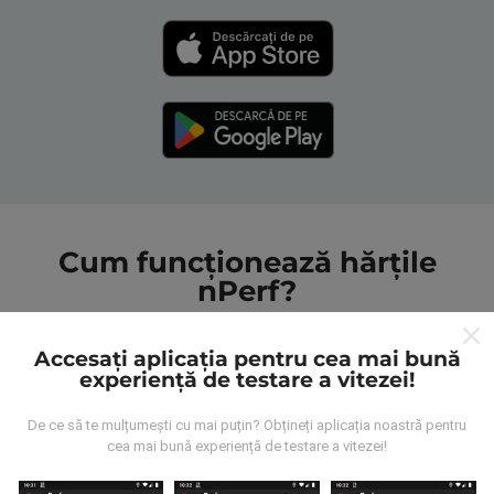
Cum funcționează hărțile
nPerf?
Accesați aplicația pentru cea mai bună
experiență de testare a vitezei!
De ce să te mulțumești cu mai puțin? Obțineți aplicația noastră pentru
De unde provin datele?
cea mai bună experiență de testare a vitezei!