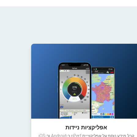
אפליקציות ניידות
קבל מידע נוסף על אפליקציית nPerf ב-Android וב-iOS