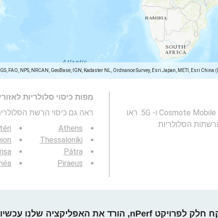
SGS, FAO, NPS, NRCAN, GeoBase, IGN, Kadaster NL, Ordnance Survey, Esri Japan, METI, Esri China 
מפות כיסוי סלולריות לאזור
מפה זו מייצגת את הכיסוי של רשתות סלולריות Cosmote Mobile 2G, 3G, 4G ו- 5G. ראו
ראה גם כיסוי הרשת הסלולרית 3G / 4G / 5G
הרשתות הסלולריות.
téri
Athens
eion
Thessaloníki
risa
Pátra
théa
Piraeus
חלק לפרויקט nPerf, הורד את האפליקציה שלנו עכשיו!