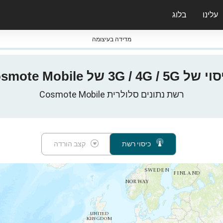
עלינו
בלוג
ס nPerf & ברומטרים
מדידה בעיצומה
ל Cosmote Mobile ב-יוון
רשת נתונים סלולרית Cosmote Mobile
כיסוי רשת
קצב הורדה