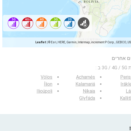
Leaflet
|
© Esri, HERE, Garmin, Intermap, increment P Corp., GEBCO, U
ים אחרים
 ב
:
Vólos
Acharnés
Peris
Ílion
Kalamariá
Irákl
Ilioúpoli
Níkaia
Lá
Glyfáda
Kalli