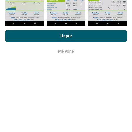
Sa e besueshme dhe e saktë është?
Testet kryhen në pajisjet e përdoruesve. Saktësia e
Duke shfletuar nPerf.com, ju pranoni
Politika e privatësisë dhe te
gjeolokimit varet nga cilësia e pranimit të sinjalit GPS
përdorimit të cookies
si dhe testi ynë nPerf
Marrëveshja për
në kohën e provës. Për të dhënat e mbulimit, ne
Hapur
licencën e përdoruesit përfundimtar
.
mbajmë vetëm testet me një gjeolokim maksimal
me
saktësi prej 50 metrash
. Për bitrate të shkarkimit, ky
Më vonë
prag shkon deri në 200 metra.
OK
Si mund të siguroj të dhënat e
papërpunuara?
A po kërkoni të merrni të dhëna për mbulimin e rrjetit
ose teste nPerf (bitrate, latency, shfletim,