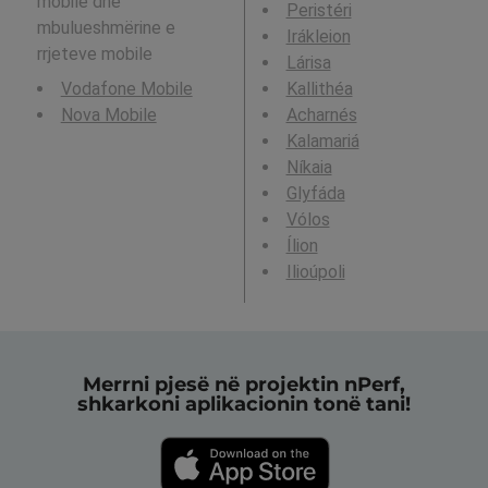
mobile dhe
Peristéri
mbulueshmërine e
Irákleion
rrjeteve mobile
Lárisa
Vodafone Mobile
Kallithéa
Nova Mobile
Acharnés
Kalamariá
Níkaia
Glyfáda
Vólos
Ílion
Ilioúpoli
Merrni pjesë në projektin nPerf,
shkarkoni aplikacionin tonë tani!