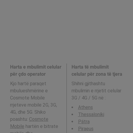
Harta e mbulimit celular
Harta të mbulimit
për çdo operator
celular për zona të tjera
Kjo hartë paraqet
Shihni gjithashtu
mbulueshmërine e
mbulimin e rrjetit celular
Cosmote Mobile
3G / 4G / 5G në
:
rrjeteve mobile 2G, 3G,
Athens
4G, dhe 5G. Shiko
Thessaloníki
poashtu:
Cosmote
Pátra
Mobile
hartën e bitrate
Piraeus