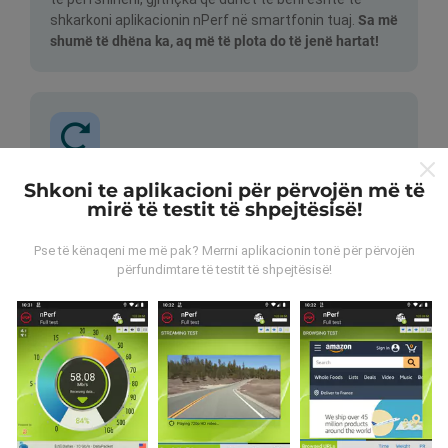
shkarkoni aplikacionin nPerf në smartfonin tuaj.
Sa më
shumë të dhëna ka, aq më të plota do të jenë hartat!
Shkoni te aplikacioni për përvojën më të
Si bëhen përditësimet?
mirë të testit të shpejtësisë!
Hartat e mbulimit të rrjetit përditësohen
Pse të kënaqeni me më pak? Merrni aplikacionin tonë për përvojën
automatikisht nga një bot çdo orë. Hartat e
përfundimtare të testit të shpejtësisë!
shpejtësisë
përditësohen çdo 15 minuta
. Të dhënat
shfaqen për dy vjet. Pas dy vjetësh, të dhënat më të
vjetra hiqen nga hartat një herë në muaj.