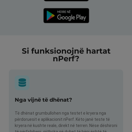
Si funksionojnë hartat
nPerf?
Nga vijnë të dhënat?
Të dhënat grumbullohen nga testet e kryera nga
përdoruesit e aplikacionit nPerf. Këto janë teste të
kryera në kushte reale, direkt në terren. Nëse dëshironi
të përfshiheni, gjithçka që duhet të bëni është të