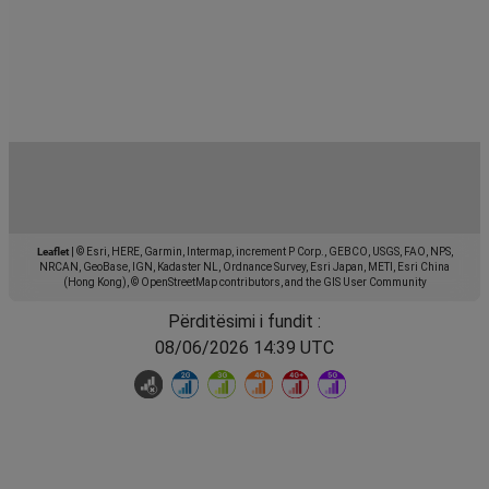
Leaflet
|
© Esri, HERE, Garmin, Intermap, increment P Corp., GEBCO, USGS, FAO, NPS,
NRCAN, GeoBase, IGN, Kadaster NL, Ordnance Survey, Esri Japan, METI, Esri China
(Hong Kong), © OpenStreetMap contributors, and the GIS User Community
Përditësimi i fundit :
08/06/2026 14:39 UTC